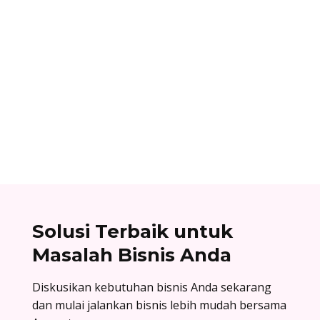
Ibnu Ismail
Nomor referensi bank adalah kode identitas
unik yang dimiliki setiap bank dan digunakan
dalam proses transfer antar bank. Baca list
lengkapnya di sini!
Solusi Terbaik untuk
Masalah Bisnis Anda
Diskusikan kebutuhan bisnis Anda sekarang
dan mulai jalankan bisnis lebih mudah bersama