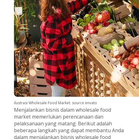
ilustrasi Wholesale Food Market. source envato
Menjalankan bisnis dalam wholesale food
market memerlukan perencanaan dan
pelaksanaan yang matang. Berikut adalah
beberapa langkah yang dapat membantu Anda
dalam menjalankan bisnis wholesale food