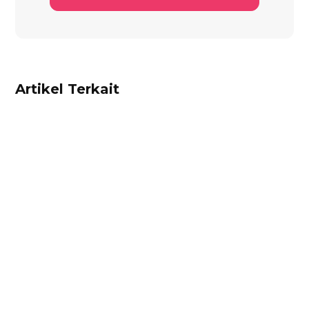
Artikel Terkait
Alifian Adam
Ketahui aturan pajak marketplace terbaru dari