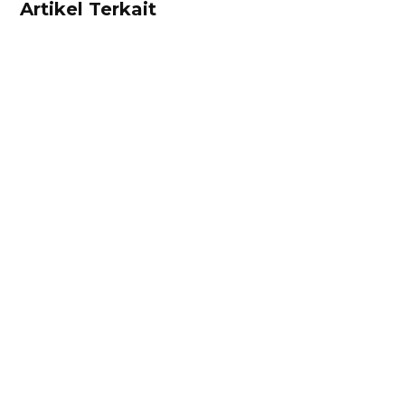
Artikel Terkait
Alifian Adam
Ketahui aturan pajak marketplace terbaru dari
persen yang dikenakan, marketplace yang
ditunjuk, hingga contoh surat pernyataan
omzet di sini!