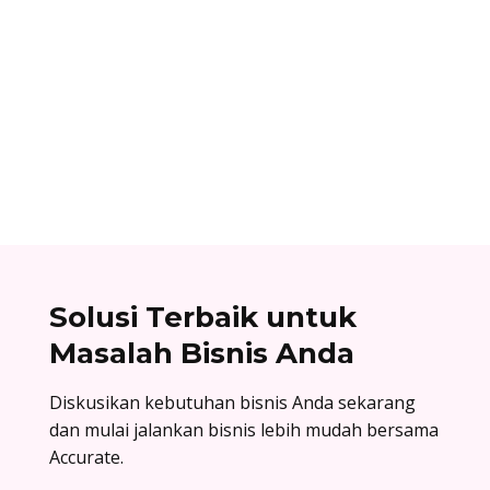
Alifian Adam
Banyak orang mengira layanan mini ATM hanya
tren sementara. Padahal kenyataannya,
kebutuhan masyarakat terhadap transaksi
praktis justru terus meningkat.
Solusi Terbaik untuk
Masalah Bisnis Anda
Diskusikan kebutuhan bisnis Anda sekarang
dan mulai jalankan bisnis lebih mudah bersama
Accurate.