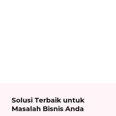
Alifian Adam
Assemble to order adalah strategi produksi
dengan menyiapkan komponen terlebih dahulu,
lalu baru dirakit setelah adanya pesanan.
Solusi Terbaik untuk
Masalah Bisnis Anda