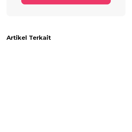
Artikel Terkait
Alifian Adam
Trade Portal adalah portal online terintegrasi di