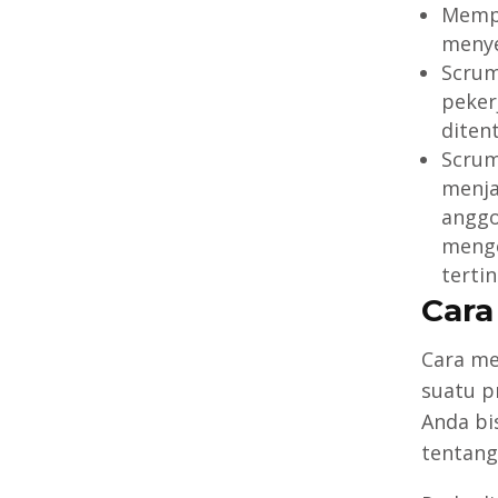
Mempu
menye
Scrum
peker
diten
Scrum
menja
anggo
menge
tertin
Cara
Cara me
suatu p
Anda bi
tentang