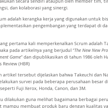
lakukan secara sendiri ataupun oleh member tim, t
gsi, dan kolaborasi yang sinergi.
crum adalah kerangka kerja yang digunakan untuk bi
plementasikan pengembangan yang terdapat di da
ang pertama kali memperkenalkan Scrum adalah T
aka pada artikelnya yang berjudul “
The New New Pro
ment Game
” dan dipublikasikan di tahun 1986 oleh H
s Review (HBR)
m artikel tersebut dijelaskan bahwa Takeuchi dan N
elakukan survei pada beberapa perusahaan besar d
 seperti Fuji Xerox, Honda, Canon, dan 3M.
itu dilakukan guna melihat bagaimana berbagai per
t mampu membuat produk baru dengan kualitas y