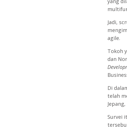
yang di
multifun
Jadi, s
mengim
agile.
Tokoh y
dan Non
Develop
Busines
Di dala
telah m
Jepang,
Survei 
tersebu