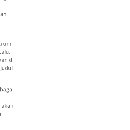
kan
crum
Lalu,
kan di
judul
bagai
 akan
a