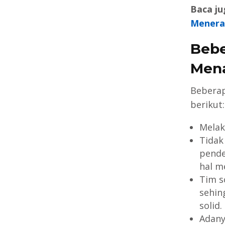
Baca ju
Menera
Bebe
Mena
Beberap
berikut:
Melak
Tidak
pende
hal m
Tim s
sehin
solid.
Adany