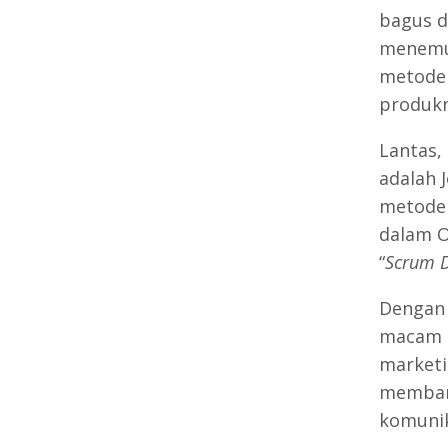
bagus d
menemu
metode
produkn
Lantas,
adalah J
metode 
dalam O
“
Scrum D
Dengan 
macam p
marketi
memban
komunik