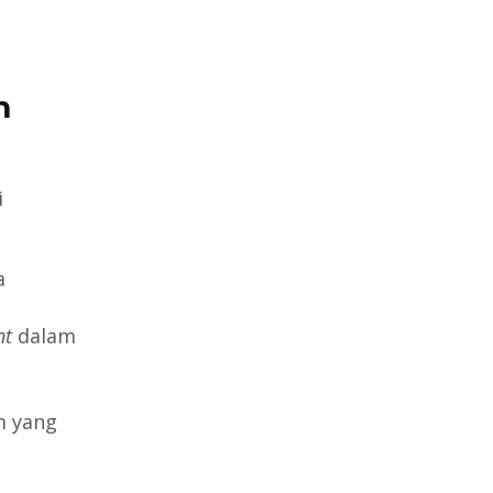
m
i
a
nt
dalam
m yang