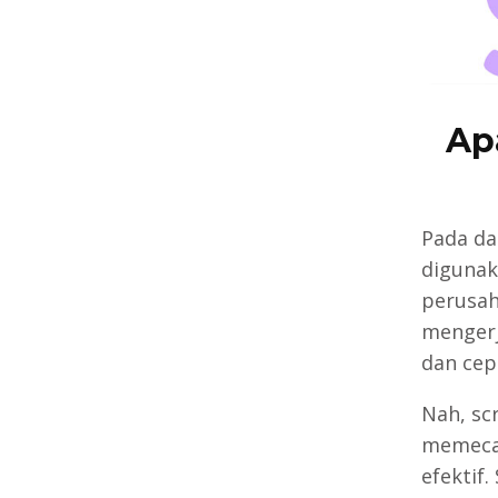
Ap
Pada da
digunak
perusah
mengerj
dan cepa
Nah, sc
memecah
efektif