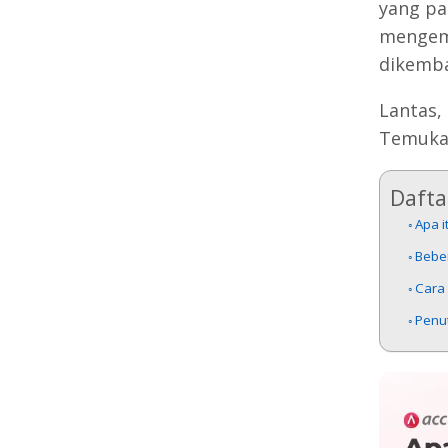
yang pa
mengemb
dikemb
Lantas,
Temukan
Daftar
Apa 
Bebe
Cara
Penu