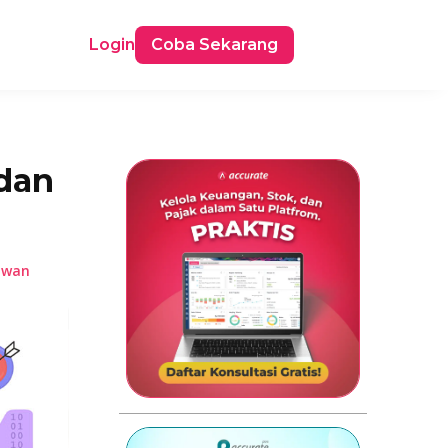
Login
Coba Sekarang
 dan
awan