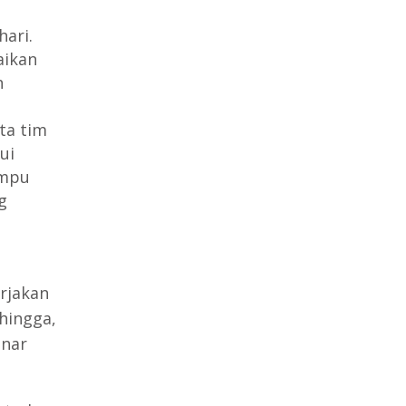
ari.
ikan
h
ta tim
ui
ampu
g
rjakan
hingga,
enar