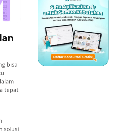
dan
ng bisa
tu
dalam
a tepat
h
 solusi