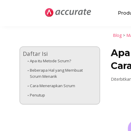
Prod
Blog
>
Ma
Apa 
Daftar Isi
Apa itu Metode Scrum?
Car
Beberapa Hal yang Membuat
Scrum Menarik
Diterbitka
Cara Menerapkan Scrum
Penutup