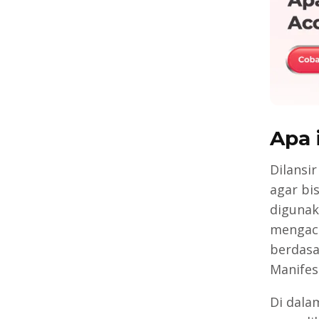
Apa 
Dilansi
agar bi
digunak
mengacu
berdasa
Manifes
Di dala