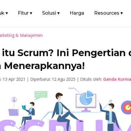
uk
▾
Fitur
▾
Solusi
▾
Harga
Resources
▾
rketing & Manajemen
itu Scrum? Ini Pengertian
a Menerapkannya!
n: 13 Apr 2021 |
Diperbarui: 12 Agu 2025 |
Ditulis oleh:
Ganda Kurni