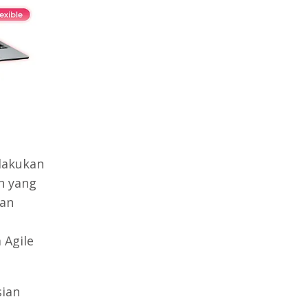
ilakukan
n yang
kan
 Agile
sian