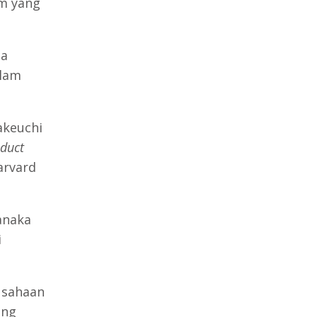
im yang
sa
lam
akeuchi
duct
arvard
anaka
i
usahaan
ang