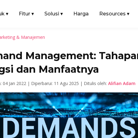
uk
▾
Fitur
▾
Solusi
▾
Harga
Resources
▾
rketing & Manajemen
and Management: Tahapa
gsi dan Manfaatnya
n: 04 Jan 2022 |
Diperbarui: 11 Agu 2025 |
Ditulis oleh:
Alifian Adam