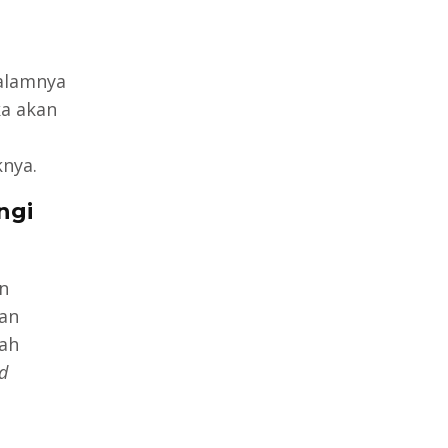
dalamnya
a akan
nya.
ngi
n
gan
lah
d