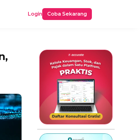
Login
Coba Sekarang
n,