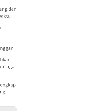
ang dan
waktu.
n
anggan.
uhkan
an juga
lengkap
ang