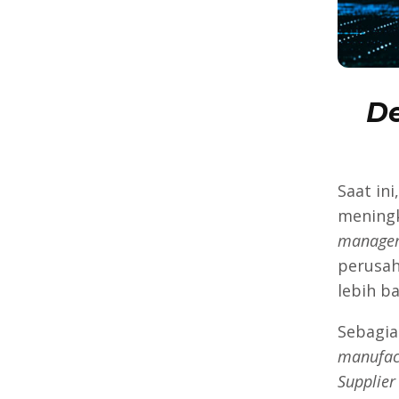
D
Saat in
meningk
manage
perusaha
lebih ba
Sebagia
manufac
Supplier