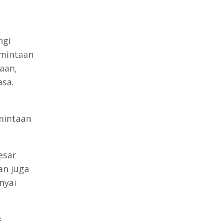
ngi
rmintaan
aan,
asa.
mintaan
esar
an juga
nyai
s