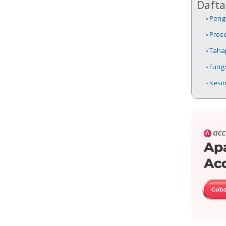
Daftar
Peng
Pros
Taha
Fung
Kesi