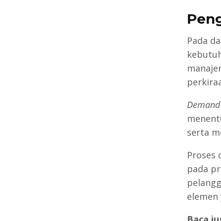
Peng
Pada da
kebutu
manaje
perkira
Demand
menentu
serta m
Proses
pada pr
pelangg
elemen 
Baca ju