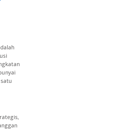
dalah
usi
ingkatan
punyai
 satu
rategis,
langgan