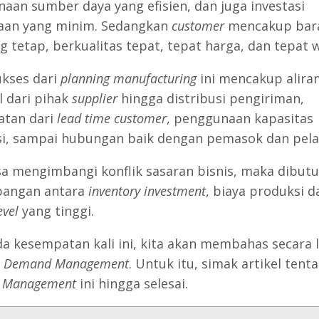
aan sumber daya yang efisien, dan juga investasi
aan yang minim. Sedangkan
customer
mencakup bar
ng tetap, berkualitas tepat, tepat harga, dan tepat 
ukses dari
planning manufacturing
ini mencakup alira
l dari pihak
supplier
hingga distribusi pengiriman,
atan dari
lead time customer
, penggunaan kapasitas
i, sampai hubungan baik dengan pemasok dan pel
sa mengimbangi konflik sasaran bisnis, maka dibut
bangan antara
inventory investment
, biaya produksi d
evel
yang tinggi.
a kesempatan kali ini, kita akan membahas secara 
g
Demand Management
. Untuk itu, simak artikel tent
 Management
ini hingga selesai.