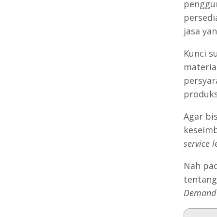
penggun
persedi
jasa ya
Kunci s
materia
persyar
produks
Agar bi
keseim
service l
Nah pad
tentan
Demand