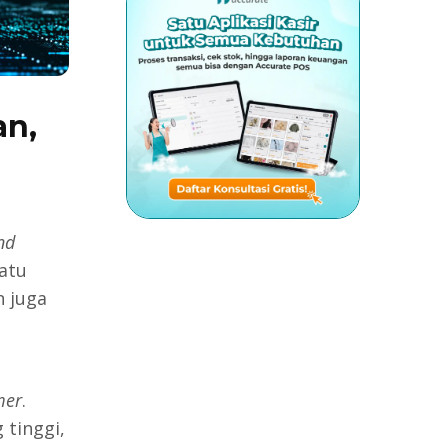
an,
nd
atu
n juga
mer
.
 tinggi,