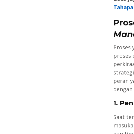
Tahapan
Pros
Man
Proses 
proses 
perkira
strateg
peran y
dengan 
1. Pe
Saat te
masukan
dan tim