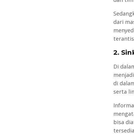
Sedangk
dari m
menyedi
terantis
2. Si
Di dala
menjadi
di dala
serta li
Informa
mengata
bisa di
tersedi