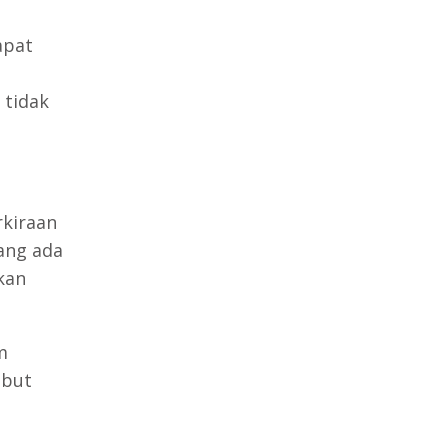
apat
 tidak
rkiraan
ang ada
kan
m
ebut
g