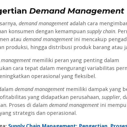
ertian
Demand Management
sarnya,
demand management
adalah cara mengimba
han konsumen dengan kemampuan
supply chain
. Pe
men atau
demand management
ini mencakup pengad
an produksi, hingga distribusi produk barang atau j
 management
memiliki peran yang penting dalam
kan cara tepat dalam mengurangi variabilitas per
eningkatkan operasional yang fleksibel.
 dalam
demand management
memiliki dampak yang b
ofitabilitas yang didapatkan perusahaan,
supplier
, d
an. Proses di dalam
demand management
ini mempu
yang strategis dan operasional.
ga:
Supply Chain Management: Pengertian, Prose