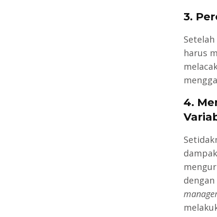
3. Pe
Setelah
harus m
melacak
mengg
4. Me
Variab
Setidak
dampak 
mengura
dengan 
manage
melakuk