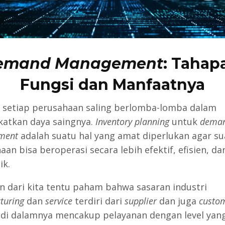
emand Management
: Tahap
Fungsi dan Manfaatnya
i, setiap perusahaan saling berlomba-lomba dalam
atkan daya saingnya.
Inventory planning
untuk
dema
ment
adalah suatu hal yang amat diperlukan agar su
an bisa beroperasi secara lebih efektif, efisien, da
ik.
n dari kita tentu paham bahwa sasaran industri
turing
dan
service
terdiri dari
supplier
dan juga
custo
di dalamnya mencakup pelayanan dengan level yang