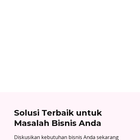
Alifian Adam
Assemble to order adalah strategi produksi
dengan menyiapkan komponen terlebih dahulu,
lalu baru dirakit setelah adanya pesanan.
Solusi Terbaik untuk
Masalah Bisnis Anda
Diskusikan kebutuhan bisnis Anda sekarang