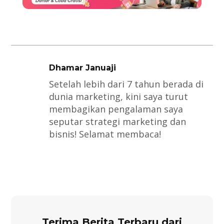
Dhamar Januaji
Setelah lebih dari 7 tahun berada di
dunia marketing, kini saya turut
membagikan pengalaman saya
seputar strategi marketing dan
bisnis! Selamat membaca!
Terima Berita Terbaru dari