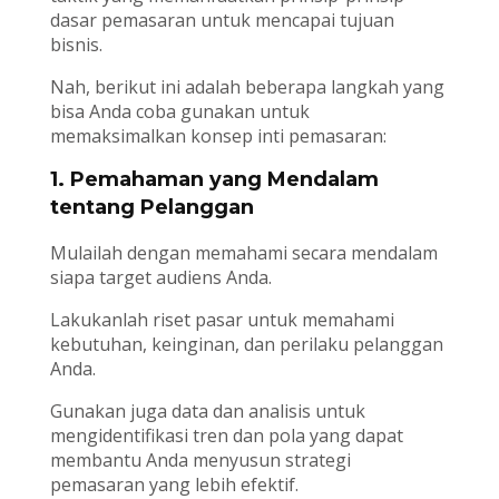
dasar pemasaran untuk mencapai tujuan
bisnis.
Nah, berikut ini adalah beberapa langkah yang
bisa Anda coba gunakan untuk
memaksimalkan konsep inti pemasaran:
1. Pemahaman yang Mendalam
tentang Pelanggan
Mulailah dengan memahami secara mendalam
siapa target audiens Anda.
Lakukanlah riset pasar untuk memahami
kebutuhan, keinginan, dan perilaku pelanggan
Anda.
Gunakan juga data dan analisis untuk
mengidentifikasi tren dan pola yang dapat
membantu Anda menyusun strategi
pemasaran yang lebih efektif.