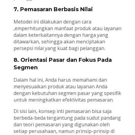
7. Pemasaran Berbasis Nilai
Metodei ini dilakukan dengan cara
,emperhitungkan manfaat produk atau layanan
dalam keterkaitannya dengan harga yang
ditawarkan, sehingga akan menciptakan
persepsi nilai yang kuat bagi pelanggan.
8. Orientasi Pasar dan Fokus Pada
Segmen
Dalam hal ini, Anda harus memahami dan
menyesuaikan produk atau layanan Anda
dengan kebutuhan segmen pasar yang spesifik
untuk meningkatkan efektivitas pemasaran.
Di sisi lain, konsep inti pemasaran bisa saja
berbeda-beda tergantung pada sudut pandang
dan teori pemasaran yang digunakan oleh
setiap perusahaan, namun prinsip-prinsip di