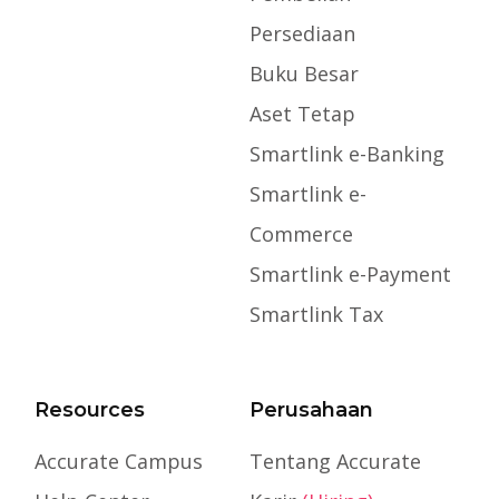
Persediaan
Buku Besar
Aset Tetap
Smartlink e-Banking
Smartlink e-
Commerce
Smartlink e-Payment
Smartlink Tax
Resources
Perusahaan
Accurate Campus
Tentang Accurate