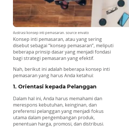
ilustrasi konsep inti pemasaran. source envato
Konsep inti pemasaran, atau yang sering
disebut sebagai “konsep pemasaran”, meliputi
beberapa prinsip dasar yang menjadi fondasi
bagi strategi pemasaran yang efektif.
Nah, berikut ini adalah beberapa konsep inti
pemasaran yang harus Anda ketahui:
1. Orientasi kepada Pelanggan
Dalam hal ini, Anda harus memahami dan
merespons kebutuhan, keinginan, dan
preferensi pelanggan yang menjadi fokus
utama dalam pengembangan produk,
penentuan harga, promosi, dan distribusi.