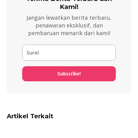
Kami!
Jangan lewatkan berita terbaru,
penawaran eksklusif, dan
pembaruan menarik dari kami!
Subscribe!
Artikel Terkait