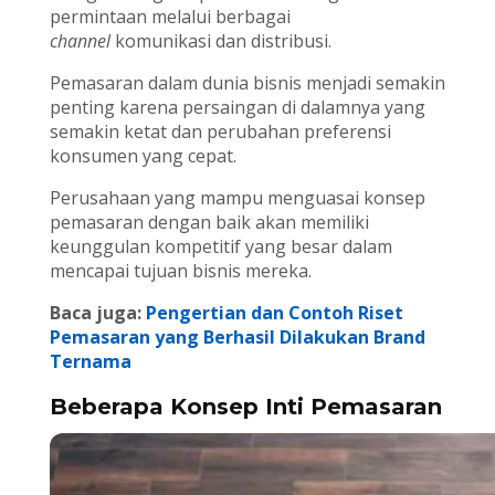
permintaan melalui berbagai
channel
komunikasi dan distribusi.
Pemasaran dalam dunia bisnis menjadi semakin
penting karena persaingan di dalamnya yang
semakin ketat dan perubahan preferensi
konsumen yang cepat.
Perusahaan yang mampu menguasai konsep
pemasaran dengan baik akan memiliki
keunggulan kompetitif yang besar dalam
mencapai tujuan bisnis mereka.
Baca juga:
Pengertian dan Contoh Riset
Pemasaran yang Berhasil Dilakukan Brand
Ternama
Beberapa Konsep Inti Pemasaran