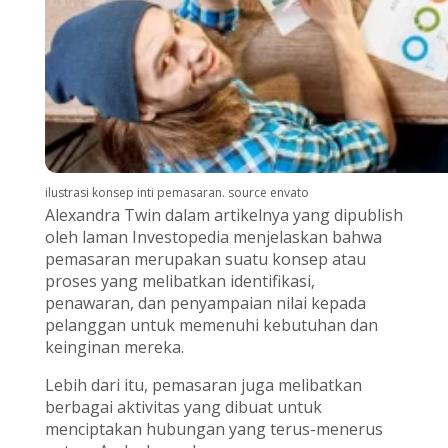
ilustrasi konsep inti pemasaran. source envato
Alexandra Twin dalam artikelnya yang dipublish
oleh laman Investopedia menjelaskan bahwa
pemasaran merupakan suatu konsep atau
proses yang melibatkan identifikasi,
penawaran, dan penyampaian nilai kepada
pelanggan untuk memenuhi kebutuhan dan
keinginan mereka.
Lebih dari itu, pemasaran juga melibatkan
berbagai aktivitas yang dibuat untuk
menciptakan hubungan yang terus-menerus