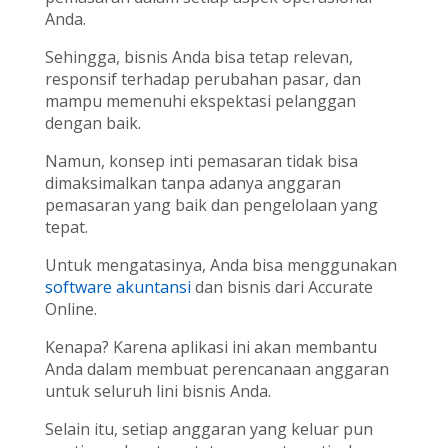
Anda.
Sehingga, bisnis Anda bisa tetap relevan,
responsif terhadap perubahan pasar, dan
mampu memenuhi ekspektasi pelanggan
dengan baik.
Namun, konsep inti pemasaran tidak bisa
dimaksimalkan tanpa adanya anggaran
pemasaran yang baik dan pengelolaan yang
tepat.
Untuk mengatasinya, Anda bisa menggunakan
software akuntansi
dan bisnis dari Accurate
Online.
Kenapa? Karena aplikasi ini akan membantu
Anda dalam membuat perencanaan anggaran
untuk seluruh lini bisnis Anda.
Selain itu, setiap anggaran yang keluar pun