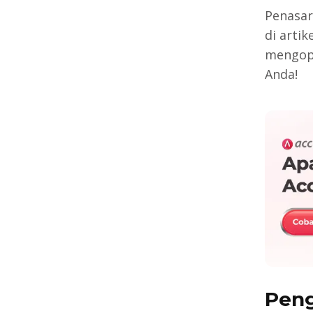
Penasar
di arti
mengop
Anda!
Peng