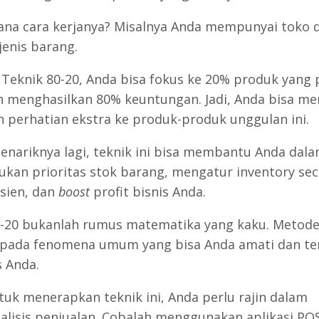
na cara kerjanya? Misalnya Anda mempunyai toko 
jenis barang.
Teknik 80-20, Anda bisa fokus ke 20% produk yang 
an menghasilkan 80% keuntungan. Jadi, Anda bisa m
n perhatian ekstra ke produk-produk unggulan ini.
enariknya lagi, teknik ini bisa membantu Anda dal
kan prioritas stok barang, mengatur inventory sec
isien, dan
boost
profit bisnis Anda.
0-20 bukanlah rumus matematika yang kaku. Metode 
epada fenomena umum yang bisa Anda amati dan t
s Anda.
tuk menerapkan teknik ini, Anda perlu rajin dalam
lisis penjualan. Cobalah menggunakan aplikasi POS