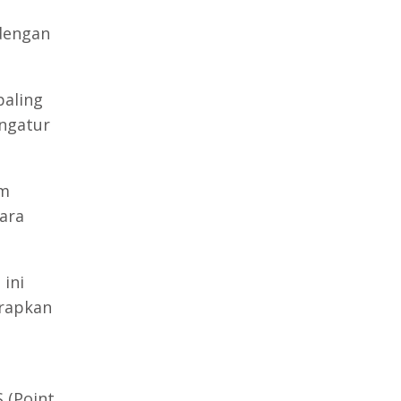
dengan
paling
engatur
am
ara
ini
erapkan
 (Point