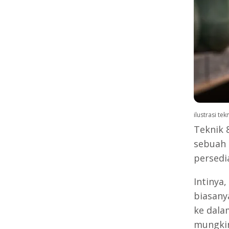
ilustrasi te
Teknik 8
sebuah 
persedia
Intinya
biasany
ke dala
mungkin