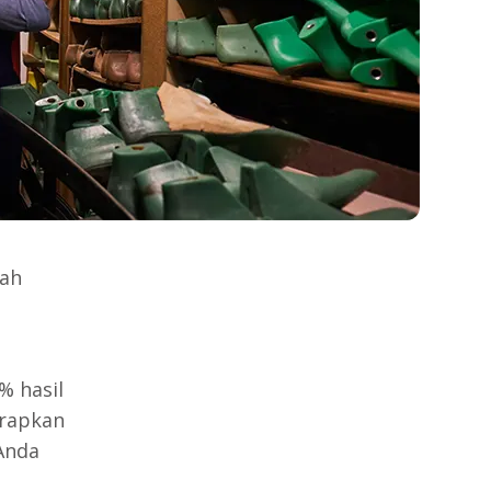
lah
% hasil
erapkan
Anda