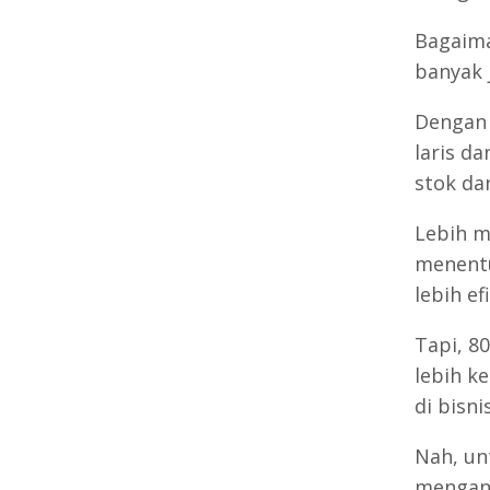
Bagaima
banyak 
Dengan 
laris d
stok da
Lebih m
menentu
lebih ef
Tapi, 8
lebih k
di bisni
Nah, un
mengana