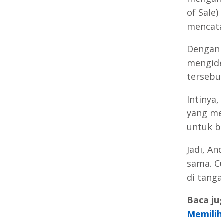
of Sale
mencata
Dengan 
mengide
tersebu
Intinya,
yang m
untuk b
Jadi, A
sama. C
di tanga
Baca ju
Memili