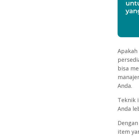
Apakah 
persedi
bisa me
manajem
Anda.
Teknik 
Anda le
Dengan 
item ya