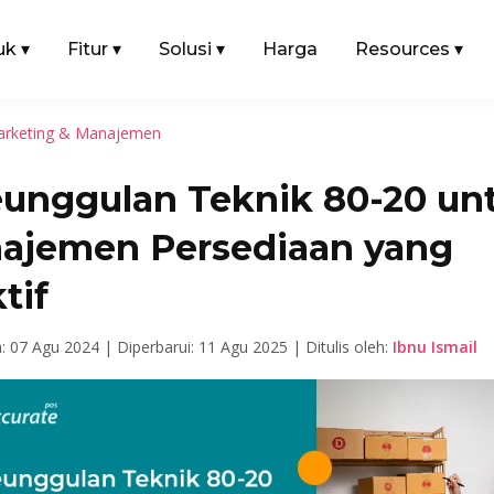
uk
▾
Fitur
▾
Solusi
▾
Harga
Resources
▾
rketing & Manajemen
eunggulan Teknik 80-20 un
ajemen Persediaan yang
tif
n: 07 Agu 2024 |
Diperbarui: 11 Agu 2025 |
Ditulis oleh:
Ibnu Ismail