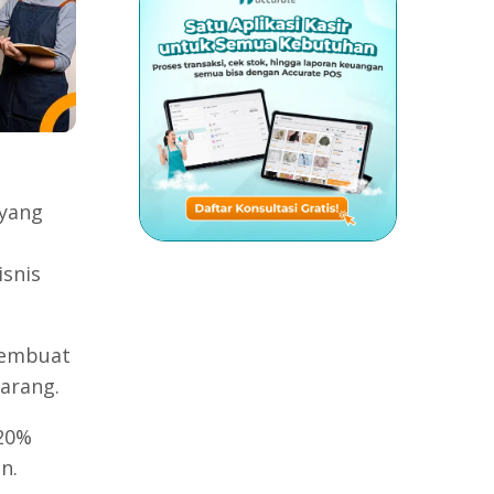
 yang
snis
 membuat
arang.
 20%
n.