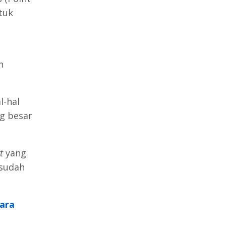
tuk
n
l-hal
g besar
t
yang
 sudah
ara