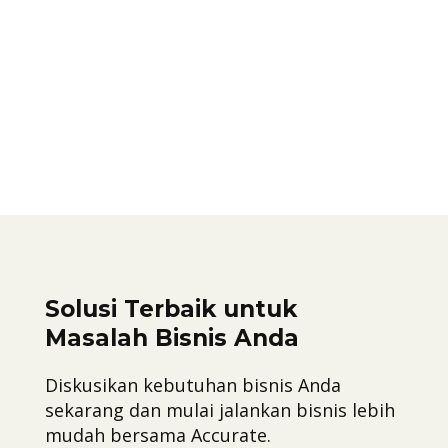
accurate
Cash Drawer / Cash Register / Laci Uang / APOS
CX-330 Jaminan 100% original. Rp2.081.250
[button...
Solusi Terbaik untuk
Masalah Bisnis Anda
Diskusikan kebutuhan bisnis Anda
sekarang dan mulai jalankan bisnis lebih
mudah bersama Accurate.