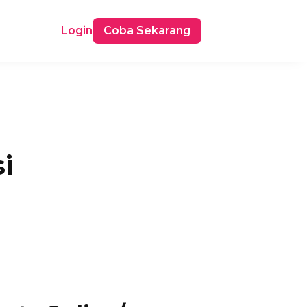
Login
Coba Sekarang
i