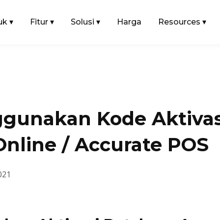
uk
▾
Fitur
▾
Solusi
▾
Harga
Resources
▾
gunakan Kode Aktivas
Online / Accurate POS
021