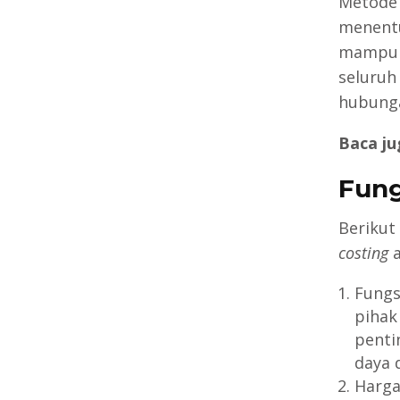
Metode
menentu
mampu m
seluruh
hubunga
Baca ju
Fun
Berikut
costing
Fungs
pihak
penti
daya 
Harga