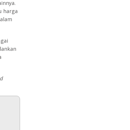
ainnya.
u harga
dalam
agai
alankan
a
ed