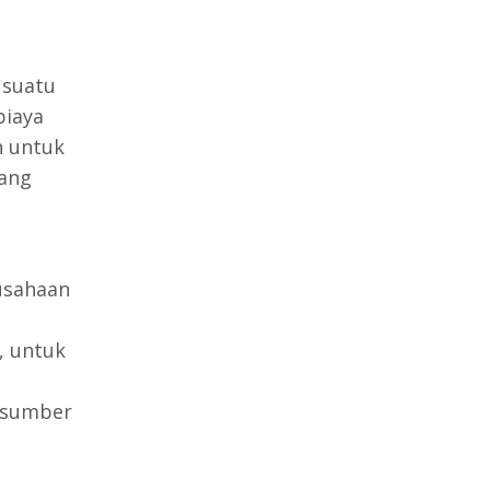
 suatu
biaya
 untuk
yang
usahaan
, untuk
 sumber