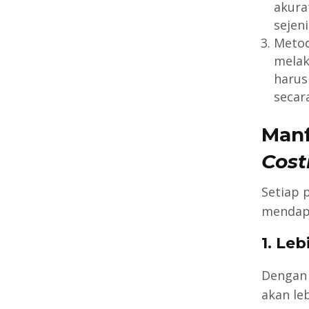
akura
sejeni
Metod
melak
harus
secara
Man
Cost
Setiap 
mendapa
1. Le
Dengan
akan le