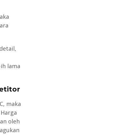
aka
ara
etail,
ih lama
titor
C, maka
 Harga
kan oleh
ragukan