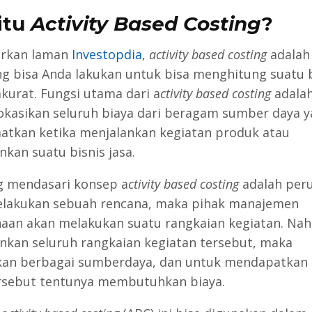
itu
Activity Based Costing
?
arkan laman
Investopdia
,
activity based costing
adalah
ng bisa Anda lakukan untuk bisa menghitung suatu 
akurat. Fungsi utama dari a
ctivity based costing
adalah
kasikan seluruh biaya dari beragam sumber daya 
atkan ketika menjalankan kegiatan produk atau
nkan suatu bisnis jasa.
g mendasari konsep a
ctivity based costing
adalah per
lakukan sebuah rencana, maka pihak manajemen
aan akan melakukan suatu rangkaian kegiatan. Nah
nkan seluruh rangkaian kegiatan tersebut, maka
kan berbagai sumberdaya, dan untuk mendapatkan
rsebut tentunya membutuhkan biaya.