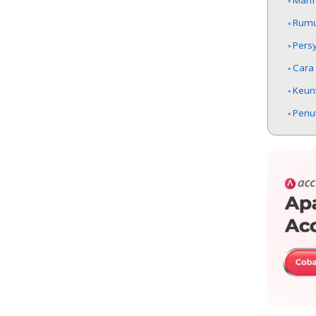
Manfa
Rumus
Persy
Cara
Keunt
Penu