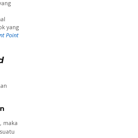
yang
al
ok yang
nt Point
d
an
an
, maka
suatu