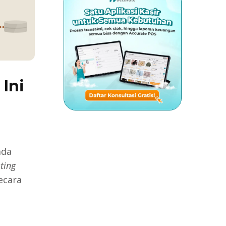
 Ini
ada
ting
ecara