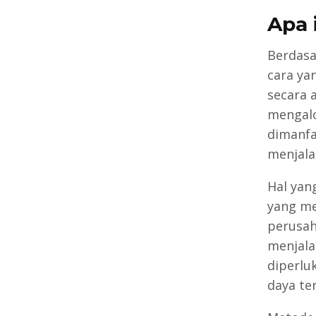
Apa 
Berdas
cara ya
secara 
mengalo
dimanfa
menjala
Hal yan
yang me
perusah
menjala
diperlu
daya te