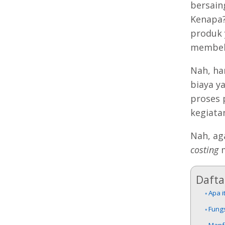
bersain
Kenapa?
produk 
membeli
Nah, ha
biaya y
proses 
kegiata
Nah, aga
costing
m
Daftar
Apa i
Fungs