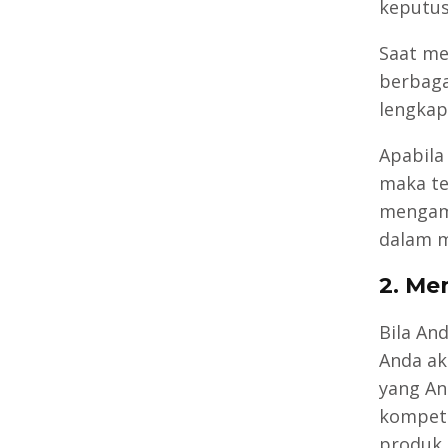
keputus
Saat m
berbaga
lengkap,
Apabila 
maka te
mengamb
dalam 
2. Me
Bila An
Anda ak
yang An
kompeti
produk 