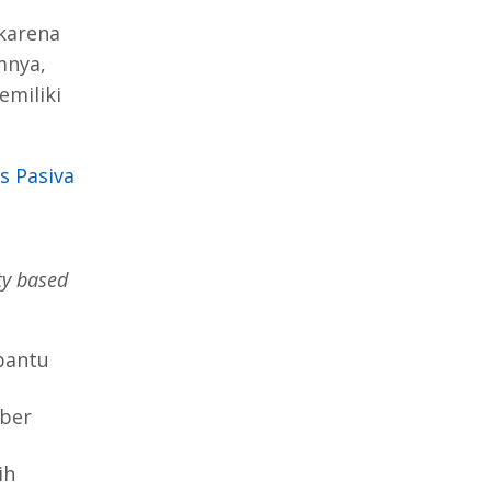
 karena
mnya,
emiliki
s Pasiva
ity based
bantu
mber
ih