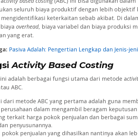
 a
ctivity based costing
(ABC) ini bisa digunakan dalam
kan seluruh biaya produktif dengan lebih objektif
engidentifikasi keterkaitan sebab akibat. Di dala
 biaya
overhead
, biaya variabel dan biaya produksi m
n yang erat.
ga:
Pasiva Adalah: Pengertian Lengkap dan Jenis-jeni
gsi
Activity Based Costing
 ini adalah berbagai fungsi utama dari metode a
ctiv
atau ABC.
i dari metode ABC yang pertama adalah guna mem
 perusahaan dalam mengambil beragam keputusan
ng terkait harga pokok penjualan dan berbagai su
dan penyusunannya.
 pokok penjualan yang dihasilkan nantinya akan leb