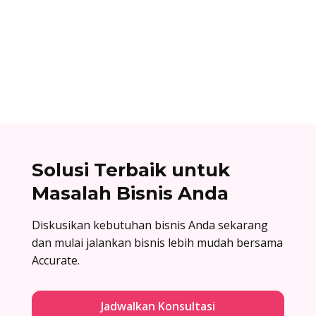
Cara berlangganan accurate online: buat akun
di accurate.id, aktivasi data usaha Anda, dan
nikmati kemudahan urus bisnis! Baca
selengkapnya!
Solusi Terbaik untuk
Masalah Bisnis Anda
Diskusikan kebutuhan bisnis Anda sekarang
dan mulai jalankan bisnis lebih mudah bersama
Accurate.
Jadwalkan Konsultasi