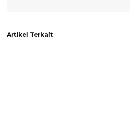
Artikel Terkait
Ibnu Ismail
Hitung harga pokok penjualan dan