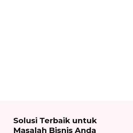
Ibnu Ismail
Cara berlangganan accurate online: buat akun
di accurate.id, aktivasi data usaha Anda, dan
nikmati kemudahan urus bisnis! Baca
selengkapnya!
Solusi Terbaik untuk
Masalah Bisnis Anda