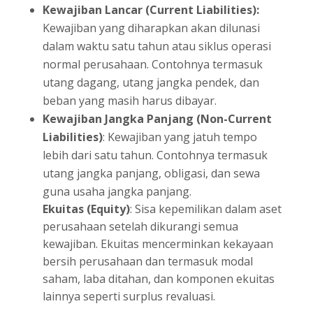
Kewajiban Lancar (Current Liabilities):
Kewajiban yang diharapkan akan dilunasi
dalam waktu satu tahun atau siklus operasi
normal perusahaan. Contohnya termasuk
utang dagang, utang jangka pendek, dan
beban yang masih harus dibayar.
Kewajiban Jangka Panjang (Non-Current
Liabilities)
: Kewajiban yang jatuh tempo
lebih dari satu tahun. Contohnya termasuk
utang jangka panjang, obligasi, dan sewa
guna usaha jangka panjang.
Ekuitas (Equity)
: Sisa kepemilikan dalam aset
perusahaan setelah dikurangi semua
kewajiban. Ekuitas mencerminkan kekayaan
bersih perusahaan dan termasuk modal
saham, laba ditahan, dan komponen ekuitas
lainnya seperti surplus revaluasi.