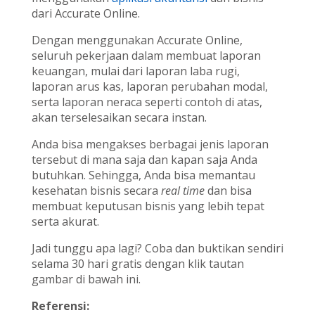
dari Accurate Online.
Dengan menggunakan Accurate Online,
seluruh pekerjaan dalam membuat laporan
keuangan, mulai dari laporan laba rugi,
laporan arus kas, laporan perubahan modal,
serta laporan neraca seperti contoh di atas,
akan terselesaikan secara instan.
Anda bisa mengakses berbagai jenis laporan
tersebut di mana saja dan kapan saja Anda
butuhkan. Sehingga, Anda bisa memantau
kesehatan bisnis secara
real time
dan bisa
membuat keputusan bisnis yang lebih tepat
serta akurat.
Jadi tunggu apa lagi? Coba dan buktikan sendiri
selama 30 hari gratis dengan klik tautan
gambar di bawah ini.
Referensi: