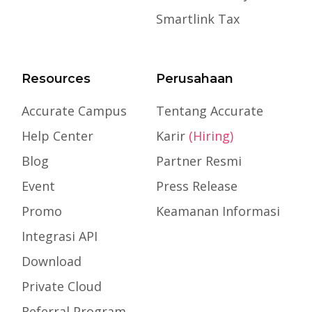
Smartlink Tax
Resources
Perusahaan
Accurate Campus
Tentang Accurate
Help Center
Karir
(Hiring)
Blog
Partner Resmi
Event
Press Release
Promo
Keamanan Informasi
Integrasi API
Download
Private Cloud
Referral Program