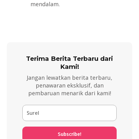
mendalam.
Terima Berita Terbaru dari
Kami!
Jangan lewatkan berita terbaru,
penawaran eksklusif, dan
pembaruan menarik dari kami!
Subscribe!