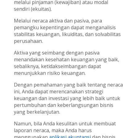
melalui pinjaman (kewajiban) atau modal
sendiri (ekuitas).
Melalui neraca aktiva dan pasiva, para
pemangku kepentingan dapat menganalisis
stabilitas keuangan, likuiditas, dan solvabilitas
perusahaan.
Aktiva yang seimbang dengan pasiva
menandakan kesehatan keuangan yang baik,
sebaliknya, ketidakseimbangan dapat
menunjukkan risiko keuangan.
Dengan pemahaman yang baik tentang neraca
ini, Anda dapat merencanakan strategi
keuangan dan investasi yang lebih baik untuk
pertumbuhan dan keberlangsungan bisnis
yang berkelanjutan.
Namun, bila Anda kesulitan untuk membuat
laporan neraca, maka Anda harus
menggunakan
aplikasi akuntansi
dan bisnis