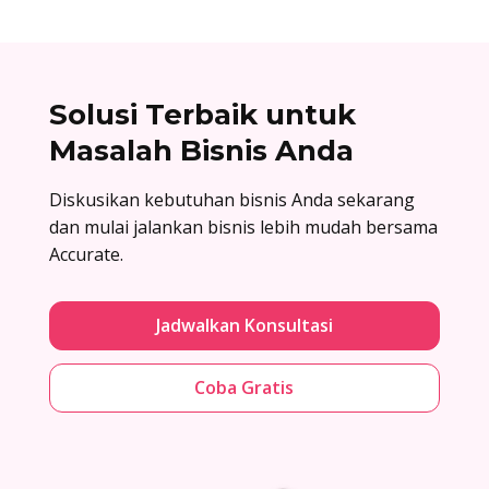
Solusi Terbaik untuk
Masalah Bisnis Anda
Diskusikan kebutuhan bisnis Anda sekarang
dan mulai jalankan bisnis lebih mudah bersama
Accurate.
Jadwalkan Konsultasi
Coba Gratis