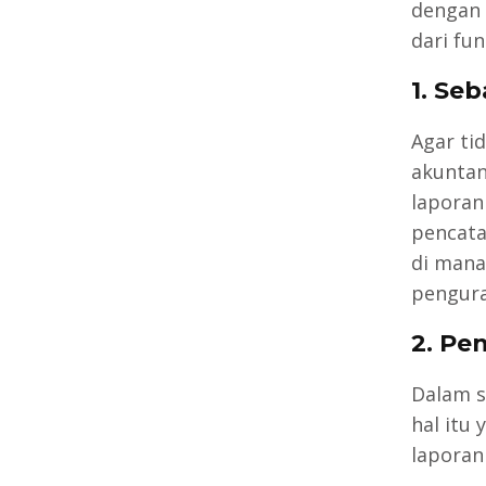
dengan 
dari fun
1. Se
Agar ti
akuntan
laporan
pencata
di mana
pengur
2. Pe
Dalam s
hal itu
laporan