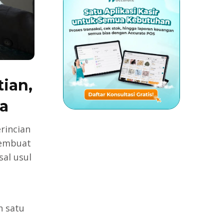
ian,
ya
rincian
membuat
al usul
h satu
a