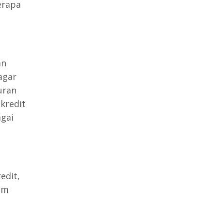
erapa
an
agar
uran
kredit
gai
redit,
am