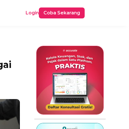
Login
Coba Sekarang
gai