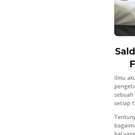
Sal
F
Ilmu ak
pengeta
sebuah
setiap 
Tentuny
bagaima
hal yan