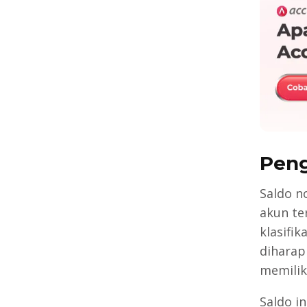
Peng
Saldo n
akun te
klasifi
diharap
memiliki
Saldo i