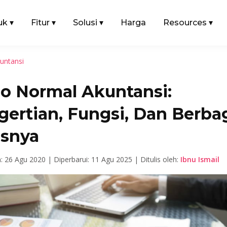
uk
▾
Fitur
▾
Solusi
▾
Harga
Resources
▾
untansi
do Normal Akuntansi:
gertian, Fungsi, Dan Berba
isnya
n: 26 Agu 2020 |
Diperbarui: 11 Agu 2025 |
Ditulis oleh:
Ibnu Ismail