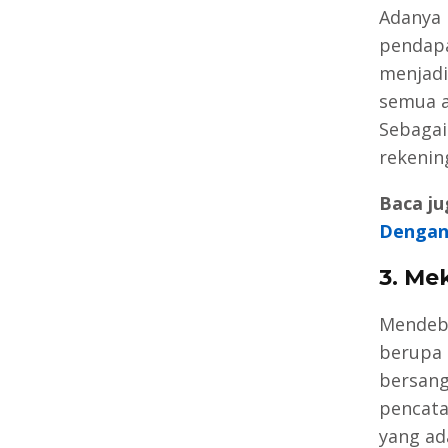
Adanya 
pendapa
menjadi
semua a
Sebagai
rekenin
Baca ju
Dengan
3. Me
Mendebe
berupa 
bersang
pencata
yang ad