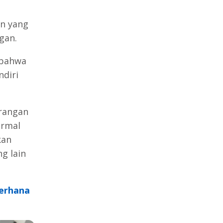
un yang
gan.
 bahwa
ndiri
rangan
ormal
kan
g lain
erhana