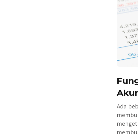
Fung
Akun
Ada beb
membut
mengeta
membuat