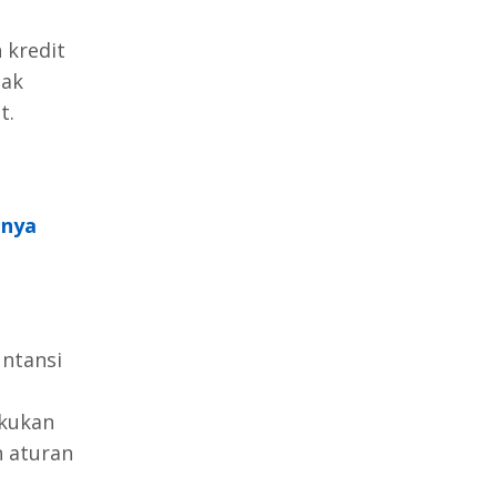
 kredit
dak
t.
nnya
ntansi
akukan
n aturan