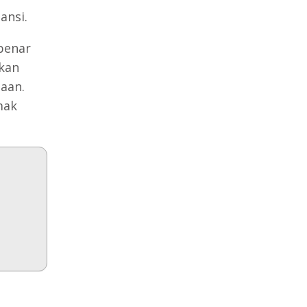
ansi.
benar
akan
aan.
mak