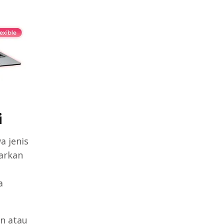
i
a jenis
sarkan
a
n atau