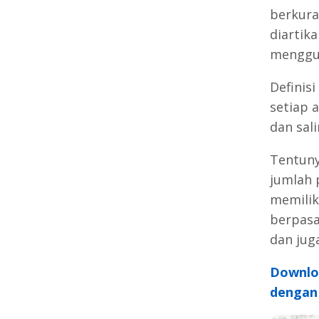
berkura
diartik
menggun
Definis
setiap 
dan sal
Tentuny
jumlah 
memiliki
berpasa
dan jug
Downlo
dengan 