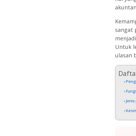
akuntan
Kemampu
sangat 
menjadi
Untuk l
ulasan b
Daftar
Peng
Fung
Jenis
Kesi