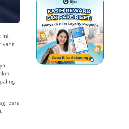
ini,
r yang
ya
akin
paling
agi para
,