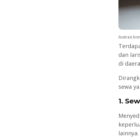
ilustrasi bi
Terdapa
dan lar
di daera
Dirangk
sewa ya
1. Se
Menyedi
keperlu
lainnya.