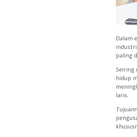
Dalam e
industr
paling d
Seiring
hidup m
meningk
laris.
Tujuann
pengusa
khususn