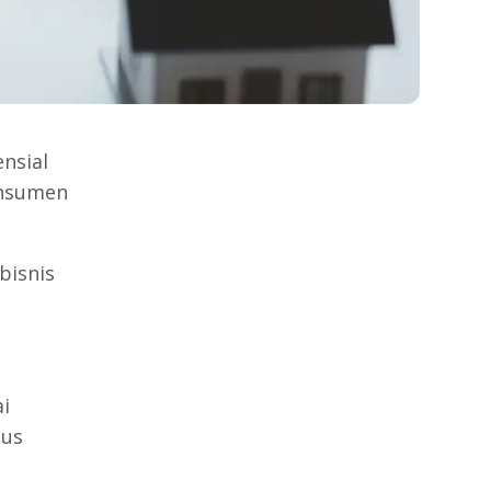
nsial
onsumen
bisnis
i
sus