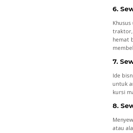
6. Se
Khusus 
traktor,
hemat b
membeli
7. Se
Ide bis
untuk a
kursi ma
8. Se
Menyewa
atau al