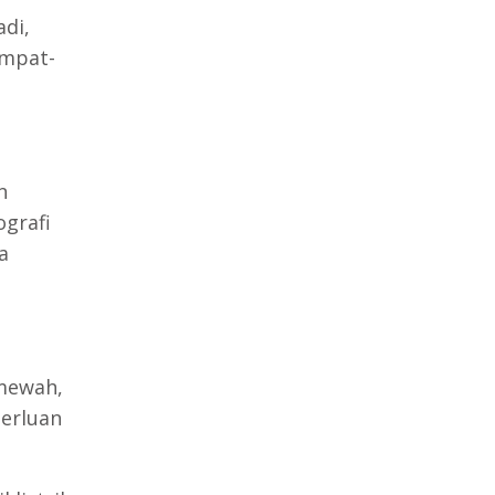
adi,
empat-
n
ografi
a
 mewah,
perluan