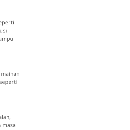
eperti
usi
 mampu
i mainan
seperti
alan,
m masa