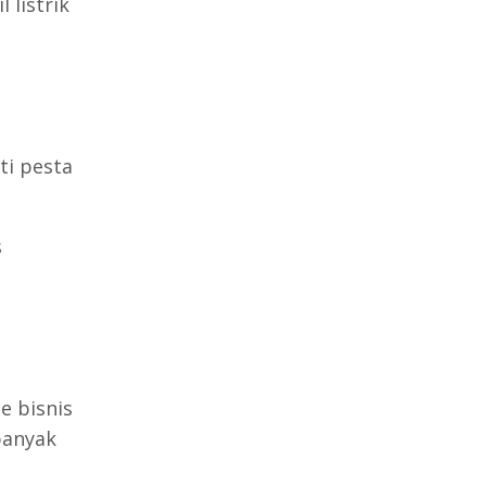
listrik
n
ti pesta
s
e bisnis
banyak