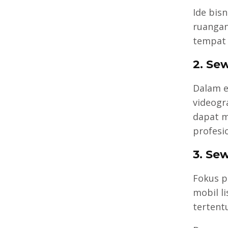
Ide bisn
ruangan
tempat 
2. Se
Dalam e
videogr
dapat m
profesio
3. Se
Fokus p
mobil l
tertentu