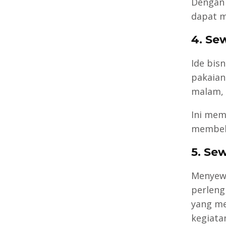
Dengan 
dapat m
4. Se
Ide bis
pakaian
malam, 
Ini mem
membeli
5. Se
Menyewa
perleng
yang me
kegiata