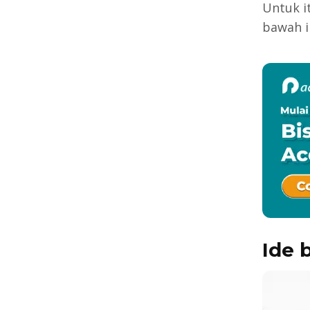
Untuk it
bawah in
Ide b