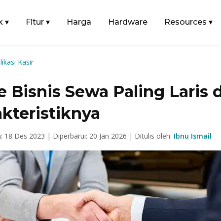
k
▾
Fitur
▾
Harga
Hardware
Resources
▾
likasi Kasir
e Bisnis Sewa Paling Laris 
kteristiknya
n: 18 Des 2023 |
Diperbarui: 20 Jan 2026 |
Ditulis oleh:
Ibnu Ismail