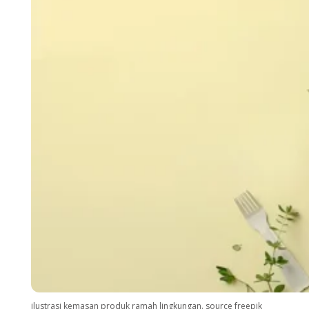
ilustrasi kemasan produk ramah lingkungan. source freepik