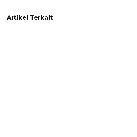
Artikel Terkait
Ibnu Ismail
Kalkulator diskon adalah alat untuk
mempermudah pebisnis menghitung diskon
secara cepat dan tepat. Hitung diskon produk
Anda sekarang juga di sini!