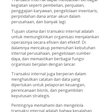
kegiatan seperti pembelian, penjualan,
penggajian karyawan, pengelolaan inventaris,
perpindahan dana antar-akun dalam
perusahaan, dan banyak lagi.
Tujuan utama dari transaksi internal adalah
untuk memungkinkan organisasi menjalankan
operasinya secara efisien dan efektif. Di
dalamnya mencakup pemenuhan kebutuhan
internal perusahaan, pengelolaan sumber
daya, dan memastikan berbagai fungsi
organisasi berjalan dengan lancar.
Transaksi internal juga berperan dalam
menghasilkan catatan dan data yang
diperlukan untuk pelaporan keuangan,
perencanaan bisnis, dan pengambilan
keputusan strategis.
Pentingnya memahami dan mengelola
transaksi internal adalah bahwa kesalahan