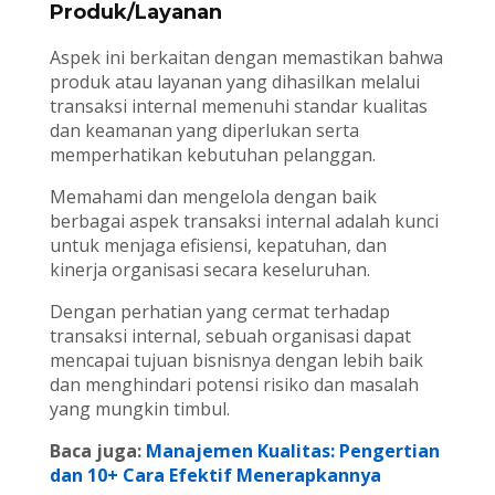
Produk/Layanan
Aspek ini berkaitan dengan memastikan bahwa
produk atau layanan yang dihasilkan melalui
transaksi internal memenuhi standar kualitas
dan keamanan yang diperlukan serta
memperhatikan kebutuhan pelanggan.
Memahami dan mengelola dengan baik
berbagai aspek transaksi internal adalah kunci
untuk menjaga efisiensi, kepatuhan, dan
kinerja organisasi secara keseluruhan.
Dengan perhatian yang cermat terhadap
transaksi internal, sebuah organisasi dapat
mencapai tujuan bisnisnya dengan lebih baik
dan menghindari potensi risiko dan masalah
yang mungkin timbul.
Baca juga:
Manajemen Kualitas: Pengertian
dan 10+ Cara Efektif Menerapkannya