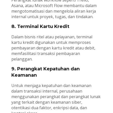
Perangkat lunak workflow seperti Trello,
Asana, atau Microsoft Flow membantu dalam
mengotomatisasi dan mengelola aliran kerja
internal untuk proyek, tugas, dan tindakan.
8. Terminal Kartu Kredit
Dalam bisnis ritel atau pelayanan, terminal
kartu kredit digunakan untuk memproses
pembayaran dengan kartu kredit atau debit,
memfasilitasi transaksi pembayaran
pelanggan.
9. Perangkat Kepatuhan dan
Keamanan
Untuk menjaga kepatuhan dan keamanan
dalam transaksi internal, perusahaan
menggunakan perangkat dan perangkat lunak
yang terkait dengan keamanan siber,
otentikasi dua faktor, enkripsi data, dan