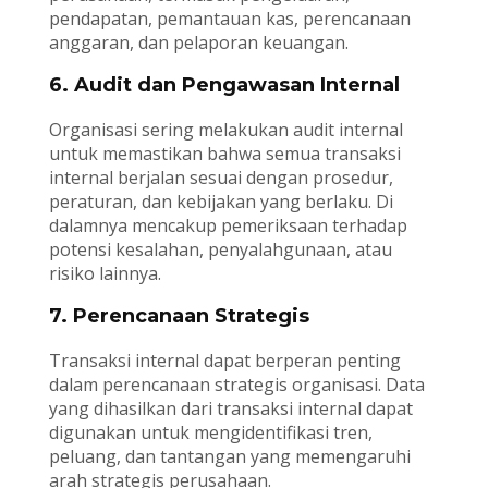
pendapatan, pemantauan kas, perencanaan
anggaran, dan pelaporan keuangan.
6. Audit dan Pengawasan Internal
Organisasi sering melakukan audit internal
untuk memastikan bahwa semua transaksi
internal berjalan sesuai dengan prosedur,
peraturan, dan kebijakan yang berlaku. Di
dalamnya mencakup pemeriksaan terhadap
potensi kesalahan, penyalahgunaan, atau
risiko lainnya.
7. Perencanaan Strategis
Transaksi internal dapat berperan penting
dalam perencanaan strategis organisasi. Data
yang dihasilkan dari transaksi internal dapat
digunakan untuk mengidentifikasi tren,
peluang, dan tantangan yang memengaruhi
arah strategis perusahaan.