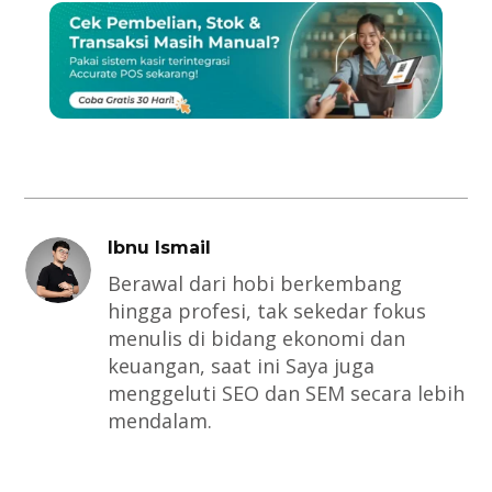
Ibnu Ismail
Berawal dari hobi berkembang
hingga profesi, tak sekedar fokus
menulis di bidang ekonomi dan
keuangan, saat ini Saya juga
menggeluti SEO dan SEM secara lebih
mendalam.