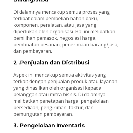
Di dalamnya mencakup semua proses yang
terlibat dalam pembelian bahan baku,
komponen, peralatan, atau jasa yang
diperlukan oleh organisasi. Hal ini melibatkan
pemilihan pemasok, negosiasi harga,
pembuatan pesanan, penerimaan barang/jasa,
dan pembayaran.
2 .Penjualan dan Distribusi
Aspek ini mencakup semua aktivitas yang
terkait dengan penjualan produk atau layanan
yang dihasilkan oleh organisasi kepada
pelanggan atau mitra bisnis. Di dalamnya
melibatkan penetapan harga, pengelolaan
persediaan, pengiriman, faktur, dan
pemungutan pembayaran.
3. Pengelolaan Inventaris