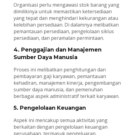
Organisasi perlu mengawasi stok barang yang
dimilikinya untuk memastikan ketersediaan
yang tepat dan menghindari kekurangan atau
kelebihan persediaan. Di dalamnya melibatkan
pemantauan persediaan, pengelolaan siklus
persediaan, dan peramalan permintaan.
4. Penggajian dan Manajemen
Sumber Daya Manusia
Proses ini melibatkan penghitungan dan
pembayaran gaji karyawan, pemantauan
kehadiran, manajemen kinerja, pengembangan
sumber daya manusia, dan pemenuhan
berbagai aspek administratif terkait karyawan.
5. Pengelolaan Keuangan
Aspek ini mencakup semua aktivitas yang
berkaitan dengan pengelolaan keuangan
perusahaan, termasuk pengeluaran,