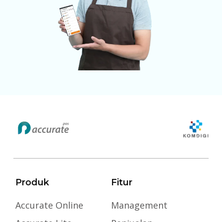
Produk
Fitur
Accurate Online
Management