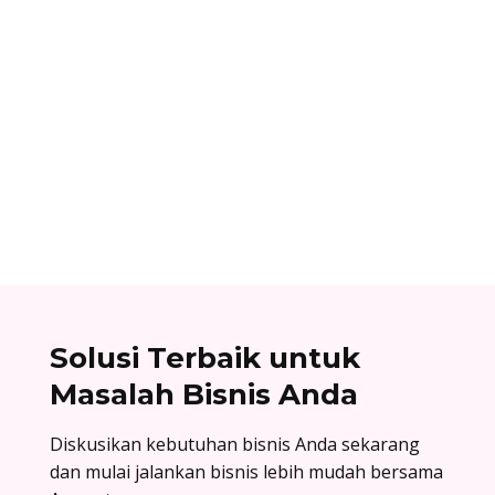
Dhamar Januaji
Surat balasan penawaran adalah surat resmi
yang dikirim oleh perusahaan sebagai jawaban
atas surat penawaran. Cek contoh surat balasan
penawaran di sini!
Solusi Terbaik untuk
Masalah Bisnis Anda
Diskusikan kebutuhan bisnis Anda sekarang
dan mulai jalankan bisnis lebih mudah bersama