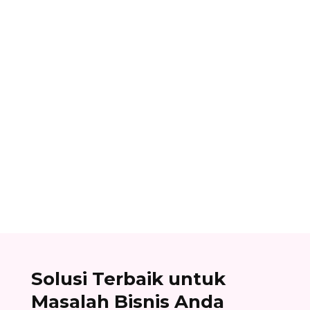
Dhamar Januaji
Surat balasan penawaran adalah surat resmi
yang dikirim oleh perusahaan sebagai jawaban
atas surat penawaran. Cek contoh surat balasan
penawaran di sini!
Solusi Terbaik untuk
Masalah Bisnis Anda