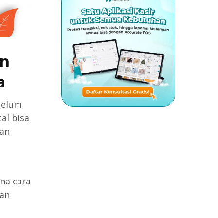
an
a
belum
al bisa
gan
na cara
ban