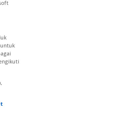
soft
duk
 untuk
bagai
engikuti
,
t