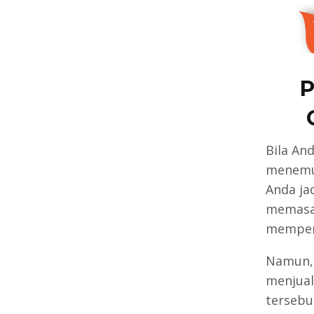
P
Bila An
menemuk
Anda ja
memasar
mempero
Namun, 
menjual
tersebu