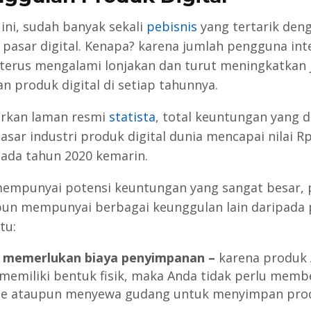
ini, sudah banyak sekali
pebisnis
yang tertarik den
i pasar digital. Kenapa? karena jumlah pengguna int
i terus mengalami lonjakan dan turut meningkatkan
an produk digital di setiap tahunnya.
rkan laman resmi
statista
, total keuntungan yang d
asar industri produk digital dunia mencapai nilai R
 pada tahun 2020 kemarin.
mempunyai potensi keuntungan yang sangat besar,
 pun mempunyai berbagai keunggulan lain daripada
itu:
 memerlukan biaya penyimpanan –
karena produk
 memiliki bentuk fisik, maka Anda tidak perlu membe
se ataupun menyewa gudang untuk menyimpan pro