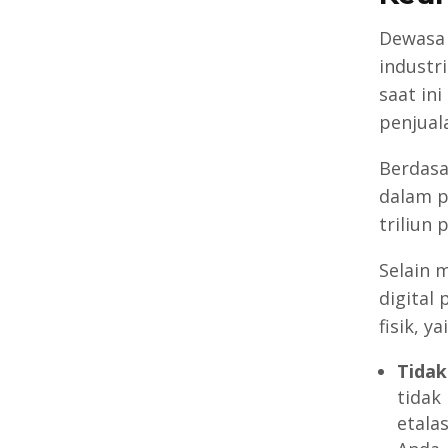
Dewasa 
industr
saat in
penjual
Berdasa
dalam p
triliun
Selain 
digital
fisik, ya
Tidak
tidak
etala