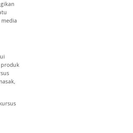
gikan
atu
t media
ui
u produk
rsus
masak,
kursus