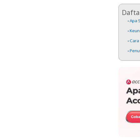
Daftar
Apa S
Keung
Cara
Penu