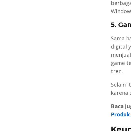
berbaga
Windows
5. Ga
Sama ha
digital
menjual
game te
tren.
Selain 
karena 
Baca ju
Produk
Keun