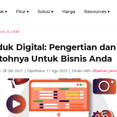
uk
▾
Fitur
▾
Solusi
▾
Harga
Resources
▾
snis & UKM
uk Digital: Pengertian dan
tohnya Untuk Bisnis Anda
n: 28 Okt 2021 |
Diperbarui: 11 Agu 2025 |
Ditulis oleh:
Dhamar Janua