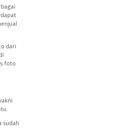
rbagai
rdapat
menjual
to dari
di
s foto
yakni
tu.
a sudah