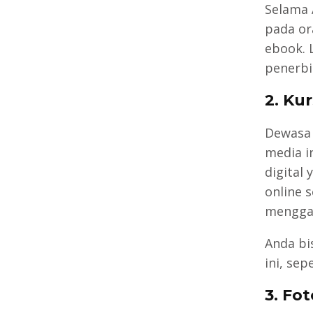
Selama 
pada or
ebook. 
penerbi
2. Ku
Dewasa 
media i
digital
online 
mengga
Anda bi
ini, sep
3. Fot