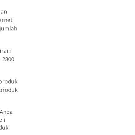
gan
ernet
 jumlah
iraih
p 2800
 produk
 produk
 Anda
li
duk