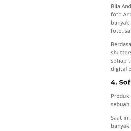
Bila An
foto An
banyak 
foto, sa
Berdasa
shutter
setiap 
digital
4. So
Produk d
sebuah 
Saat in
banyak 