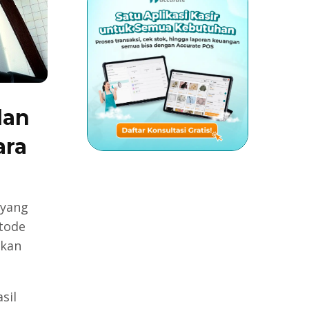
lan
ara
 yang
tode
rkan
sil