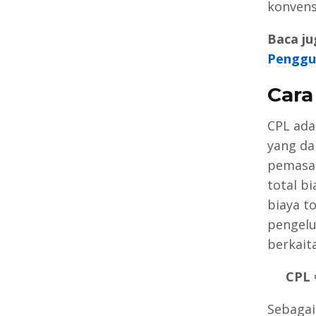
konvens
Baca ju
Penggu
Cara
CPL ada
yang da
pemasar
total b
biaya t
pengelu
berkait
CPL 
Sebagai