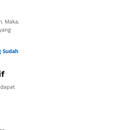
n. Maka,
 yang
g Sudah
f
 dapat
ra