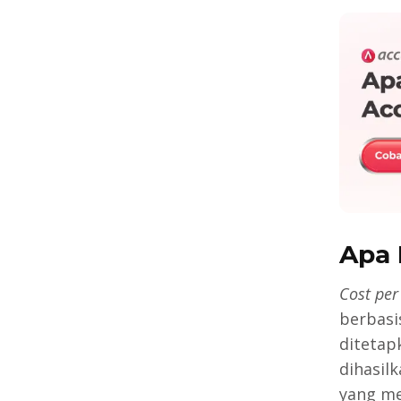
Apa 
Cost per
berbasi
ditetap
dihasil
yang me