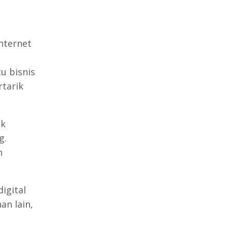
internet
u bisnis
tarik
uk
g.
n
digital
n lain,