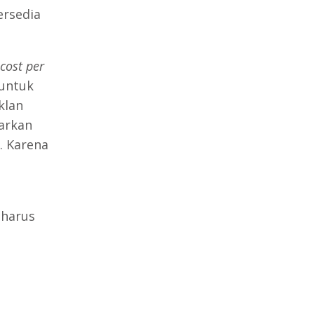
ersedia
cost per
 untuk
klan
arkan
. Karena
 harus