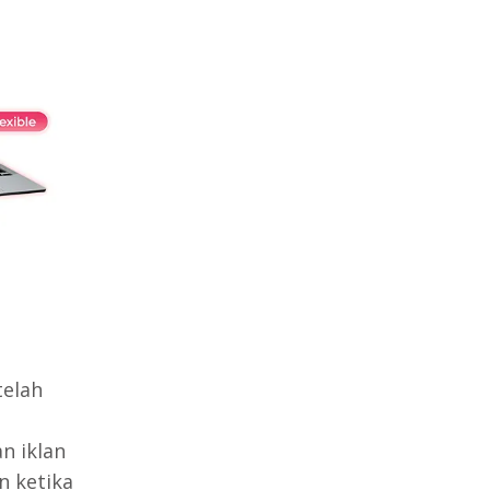
telah
n iklan
 ketika