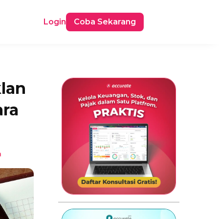
Login
Coba Sekarang
lan
ara
a