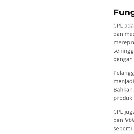
Fung
CPL ada
dan med
merepre
sehingg
dengan
Pelangg
menjadi
Bahkan
produk 
CPL jug
dan
lebi
seperti