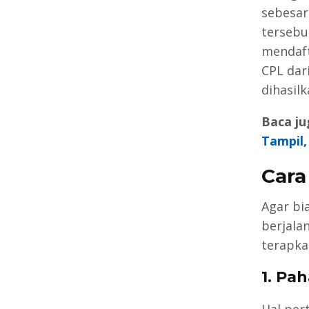
sebesar
tersebu
mendaft
CPL dar
dihasilk
Baca ju
Tampil,
Cara
Agar bi
berjalan
terapka
1. Pa
Hal per