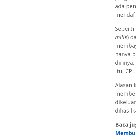
ada pen
mendaft
Seperti
mille
) d
membaya
hanya p
dirinya
itu, CPL
Alasan 
memberi
dikelua
dihasil
Baca ju
Membu