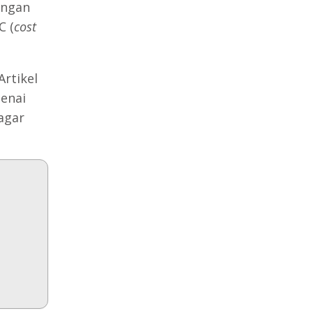
engan
C (
cost
rtikel
enai
agar