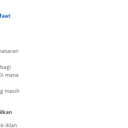
nfaat
masaran
bagi
Di mana
ng masih
ilkan
k iklan