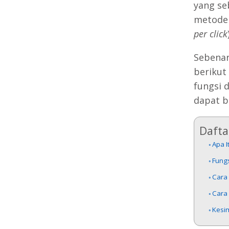
yang se
metode 
per click
Sebenar
berikut
fungsi 
dapat be
Daftar
Apa I
Fung
Cara
Cara
Kesi