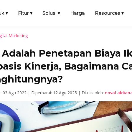
uk
▾
Fitur
▾
Solusi
▾
Harga
Resources
▾
gital Marketing
 Adalah Penetapan Biaya Ik
basis Kinerja, Bagaimana C
ghitungnya?
n: 03 Agu 2022 |
Diperbarui: 12 Agu 2025 |
Ditulis oleh:
noval aldian