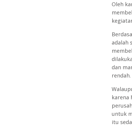
Oleh ka
membeli
kegiata
Berdas
adalah 
membeli
dilakuk
dan mam
rendah.
Walaupu
karena 
perusa
untuk m
itu sed