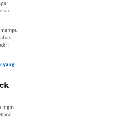
agar
mlah
 mampu
pihak
diri
r yang
ck
 ingin
yback