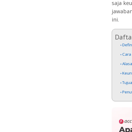
saja ke
jawaban
ini.
Daftar
Defin
Cara
Alas
Keun
Tuju
Penu