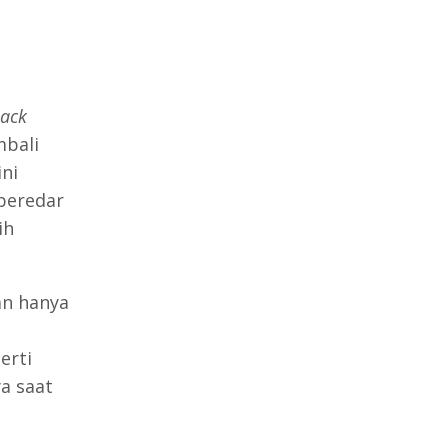
ack
mbali
ni
beredar
ih
n hanya
erti
a saat