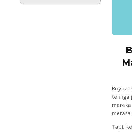
B
M
Buyback
telinga
mereka 
merasa 
Tapi, k