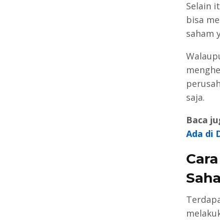
Selain 
bisa me
saham y
Walaupu
menghen
perusah
saja.
Baca ju
Ada di
Cara
Sah
Terdapa
melaku