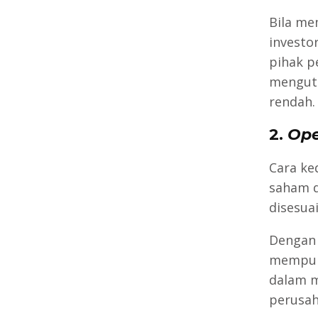
Bila me
investo
pihak p
menguta
rendah.
2.
Ope
Cara k
saham 
disesuai
Dengan
mempuny
dalam m
perusah