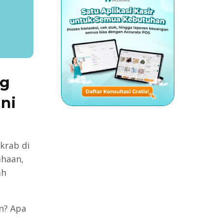
ng
ni
krab di
ahaan,
ah
n? Apa