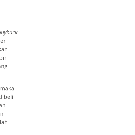
buyback
er
kan
pir
ang
, maka
ibeli
an.
an
dah