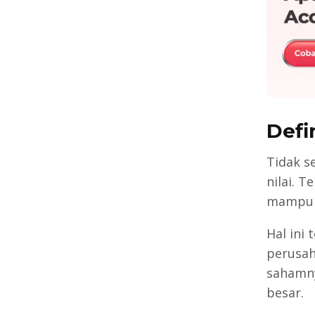
Defi
Tidak s
nilai. 
mampu m
Hal ini 
perusah
sahamny
besar.