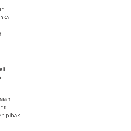
an
maka
h
li
h
haan
ang
eh pihak