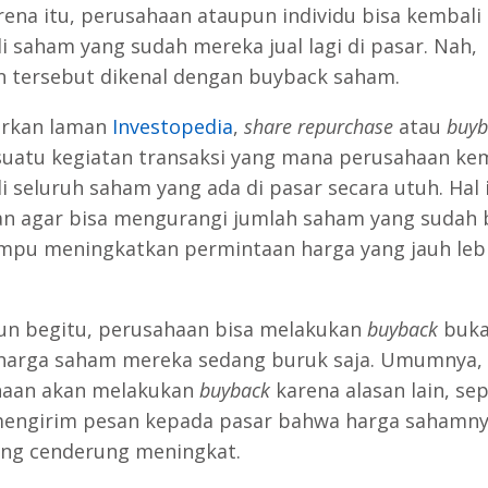
rena itu, perusahaan ataupun individu bisa kembali
 saham yang sudah mereka jual lagi di pasar. Nah,
n tersebut dikenal dengan buyback saham.
arkan laman
Investopedia
,
share repurchase
atau
buyb
suatu kegiatan transaksi yang mana perusahaan ke
 seluruh saham yang ada di pasar secara utuh. Hal i
an agar bisa mengurangi jumlah saham yang sudah 
pu meningkatkan permintaan harga yang jauh leb
n begitu, perusahaan bisa melakukan
buyback
buka
harga saham mereka sedang buruk saja. Umumnya,
haan akan melakukan
buyback
karena alasan lain, sep
engirim pesan kepada pasar bahwa harga sahamny
ang cenderung meningkat.