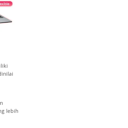
iki
inilai
n
g lebih