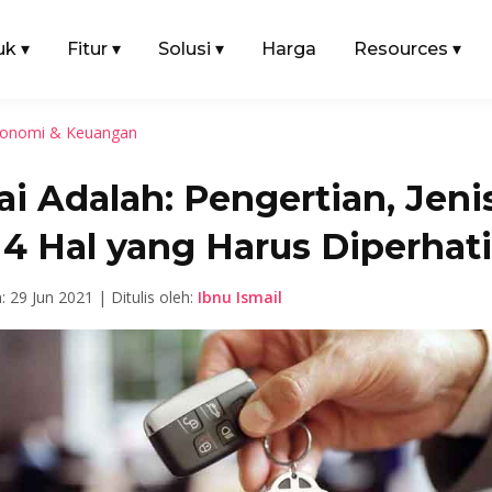
uk
▾
Fitur
▾
Solusi
▾
Harga
Resources
▾
onomi & Keuangan
i Adalah: Pengertian, Jenis
 4 Hal yang Harus Diperhat
: 29 Jun 2021 | Ditulis oleh:
Ibnu Ismail