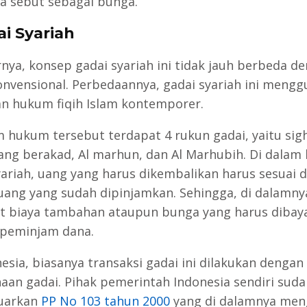
ta sebut sebagai bunga.
i Syariah
nya, konsep gadai syariah ini tidak jauh berbeda d
onvensional. Perbedaannya, gadai syariah ini meng
 hukum fiqih Islam kontemporer.
m hukum tersebut terdapat 4 rukun gadai, yaitu sigh
ang berakad, Al marhun, dan Al Marhubih. Di dala
yariah, uang yang harus dikembalikan harus sesuai 
uang yang sudah dipinjamkan. Sehingga, di dalamny
t biaya tambahan ataupun bunga yang harus dibay
peminjam dana.
esia, biasanya transaksi gadai ini dilakukan dengan
aan gadai. Pihak pemerintah Indonesia sendiri suda
uarkan
PP No 103 tahun 2000
yang di dalamnya men