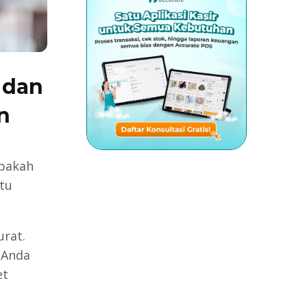
 dan
n
apakah
tu
urat.
 Anda
et