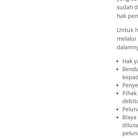
sudah d
hak pem
Untuk h
melalui
dalamny
Hak y
Benda
kepad
Penye
Pihak
debit
Pelun
Biaya
diluna
pelun