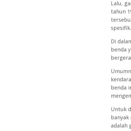
Lalu, g
tahun 1
tersebu
spesifik
Di dala
benda ya
bergera
Umumnya
kendara
benda i
mengemb
Untuk d
banyak 
adalah 