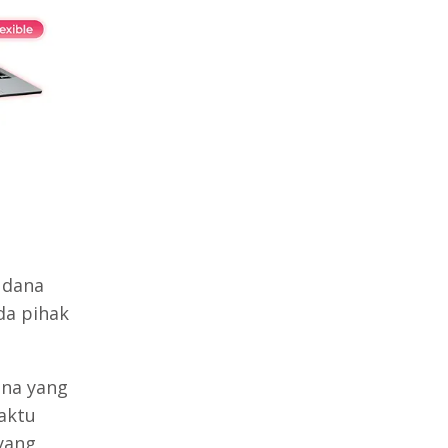
 dana
da pihak
ana yang
aktu
yang