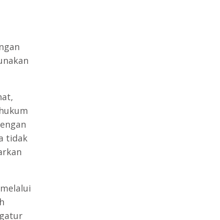
engan
gunakan
at,
m hukum
dengan
a tidak
arkan
 melalui
h
gatur