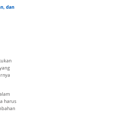
an, dan
kukan
 yang
irnya
dalam
a harus
ambahan