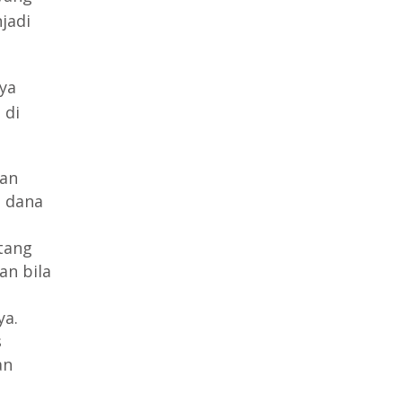
jadi
ya
 di
nan
m dana
tang
an bila
ya.
s
an