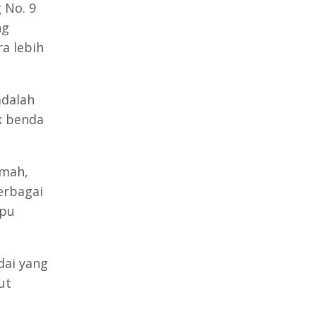
 No. 9
ng
a lebih
adalah
uk benda
umah,
erbagai
mpu
dai yang
ut