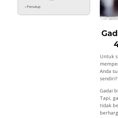
Penutup
Gad
Untuk s
mempero
Anda su
sendiri?
Gadai b
Tapi, g
tidak b
berharg