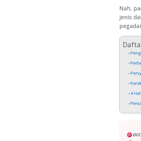
Nah, pa
jenis d
pegadai
Daftar
Peng
Perb
Pers
Karak
4 Ha
Penu