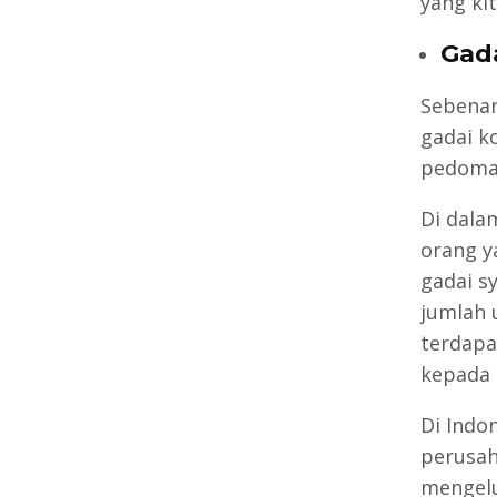
yang ki
Gada
Sebenar
gadai k
pedoman
Di dala
orang y
gadai s
jumlah 
terdapa
kepada 
Di Indon
perusah
mengel