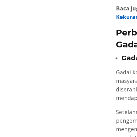
Baca ju
Kekura
Perb
Gada
Gad
Gadai k
masyara
diserah
mendapa
Setelah
pengemb
mengemb