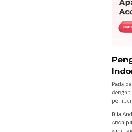
Peng
Indo
Pada da
dengan 
pemberi
Bila An
Anda pi
yang su