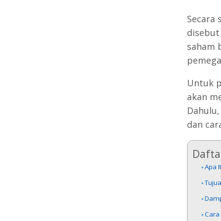
Secara 
disebut
saham b
pemegan
Untuk p
akan me
Dahulu,
dan car
Daftar
Apa 
Tuju
Damp
Cara