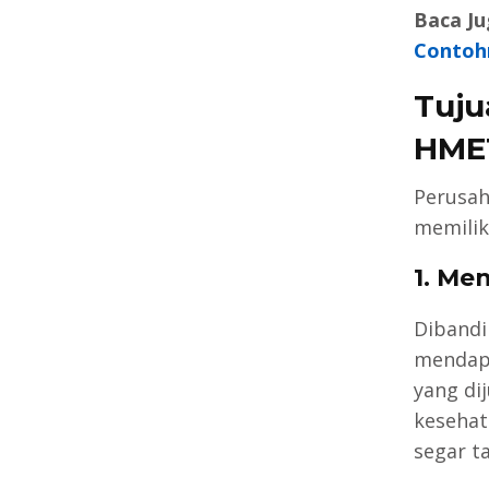
Baca Ju
Contoh
Tuju
HME
Perusah
memiliki
1. Me
Dibandi
mendapa
yang di
kesehat
segar t