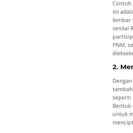
Contoh 
ini adal
lembar 
senilai 
partisi
PNM, se
diekseku
2. Me
Dengan
tambaha
seperti
Bentuk 
untuk m
mencipt