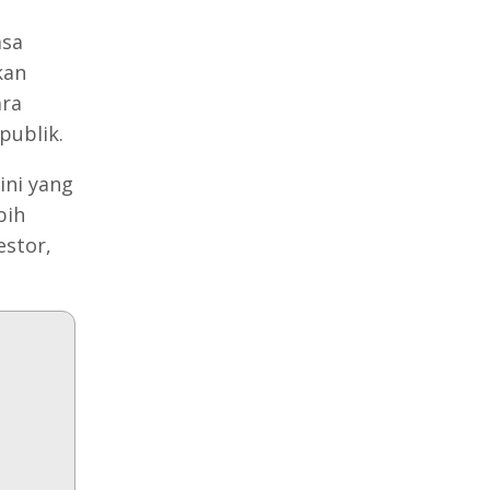
asa
kan
ara
publik.
ini yang
bih
estor,