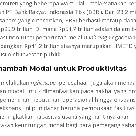
emiten yang beberapa waktu lalu melaksanakan ke
ah PT Bank Rakyat Indonesia Tbk (BBRI). Dari 28,2 mi
saham yang diterbitkan, BBRI berhasil meraup dana
Rp95,9 triliun. Di mana Rp54,7 triliun adalah dalam 
pasi non tunai pemerintah melalui
inbreng
Pegadaian
dangkan Rp41,2 triliun sisanya merupakan HMETD 
si oleh investor publik.
nambah Modal untuk Produktivitas
 melakukan
right issue
, perusahaan juga akan mend
n modal untuk dimanfaatkan pada hal-hal yang pro
 pemenuhan kebutuhan operasional hingga ekspansi
ekspansi ini pun dapat berupa pembukaan fasilitas
eningkatkan kapasitas usaha yang nantinya akan
akan keuntungan modal bagi para pemegang saha