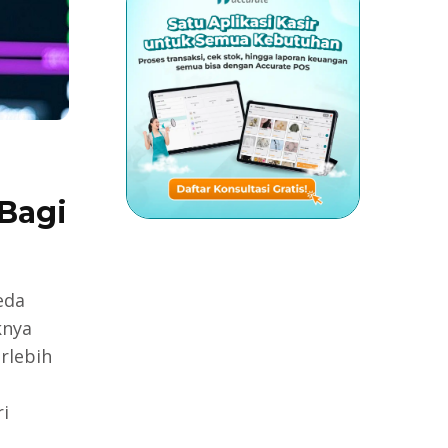
Bagi
eda
knya
rlebih
i