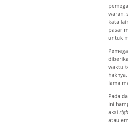
pemegan
waran, 
kata la
pasar m
untuk m
Pemegan
diberik
waktu t
haknya,
lama ma
Pada da
ini ham
aksi
righ
atau em