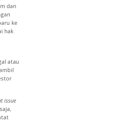
am dan
ngan
baru ke
i hak
al atau
ambil
estor
ht issue
saja,
atat