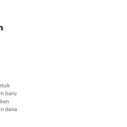
n
ntuk
am baru
nkan
an dana