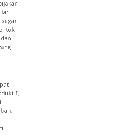
bijakan
liar
 segar
bentuk
 dan
yang
apat
duktif,
.
 baru
m.