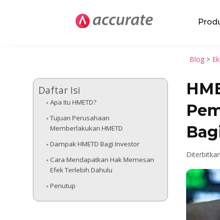
Prod
Blog
>
Ek
HME
Daftar Isi
Apa Itu HMETD?
Pem
Tujuan Perusahaan
Bagi
Memberlakukan HMETD
Dampak HMETD Bagi Investor
Diterbitkan
Cara Mendapatkan Hak Memesan
Efek Terlebih Dahulu
Penutup