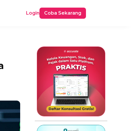
Login
Coba Sekarang
a