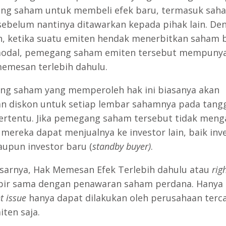
g saham untuk membeli efek baru, termasuk sah
sebelum nantinya ditawarkan kepada pihak lain. De
in, ketika suatu emiten hendak menerbitkan saham 
odal, pemegang saham emiten tersebut mempunya
emesan terlebih dahulu.
g saham yang memperoleh hak ini biasanya akan
an diskon untuk setiap lembar sahamnya pada tangg
ertentu. Jika pemegang saham tersebut tidak meng
 mereka dapat menjualnya ke investor lain, baik inv
upun investor baru (
standby buyer)
.
sarnya, Hak Memesan Efek Terlebih dahulu atau
rig
pir sama dengan penawaran saham perdana. Hanya 
t issue
hanya dapat dilakukan oleh perusahaan terc
iten saja.