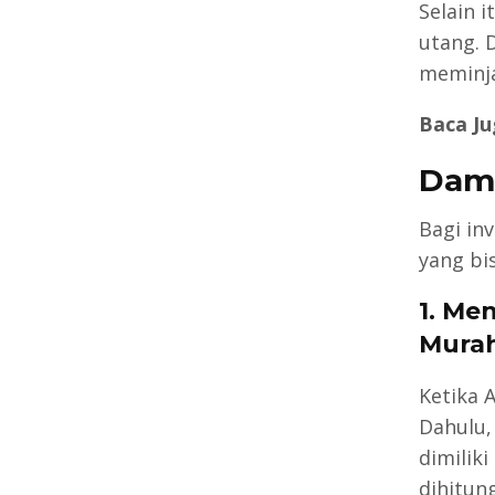
Selain 
utang. 
meminja
Baca Ju
Damp
Bagi in
yang bi
1. Me
Mura
Ketika 
Dahulu,
dimilik
dihitun