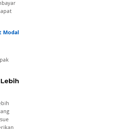
embayar
dapat
t Modal
pak
Lebih
ebih
yang
ssue
rikan