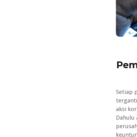
Pem
Setiap 
tergant
aksi ko
Dahulu 
perusa
keuntun