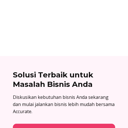
Ibnu Ismail
Nomor referensi bank adalah kode identitas
unik yang dimiliki setiap bank dan digunakan
dalam proses transfer antar bank. Baca list
lengkapnya di sini!
Solusi Terbaik untuk
Masalah Bisnis Anda
Diskusikan kebutuhan bisnis Anda sekarang
dan mulai jalankan bisnis lebih mudah bersama
Accurate.