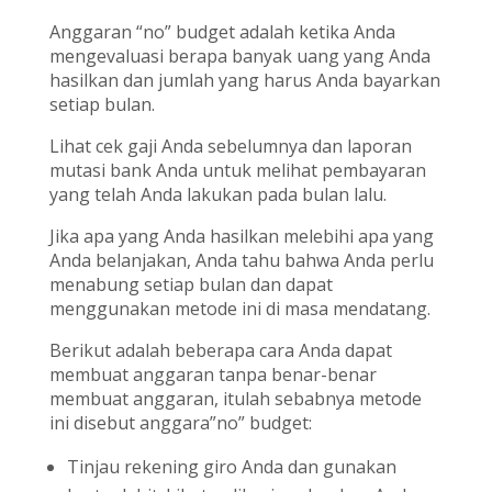
Anggaran “no” budget adalah ketika Anda
mengevaluasi berapa banyak uang yang Anda
hasilkan dan jumlah yang harus Anda bayarkan
setiap bulan.
Lihat cek gaji Anda sebelumnya dan laporan
mutasi bank Anda untuk melihat pembayaran
yang telah Anda lakukan pada bulan lalu.
Jika apa yang Anda hasilkan melebihi apa yang
Anda belanjakan, Anda tahu bahwa Anda perlu
menabung setiap bulan dan dapat
menggunakan metode ini di masa mendatang.
Berikut adalah beberapa cara Anda dapat
membuat anggaran tanpa benar-benar
membuat anggaran, itulah sebabnya metode
ini disebut anggara”no” budget:
Tinjau rekening giro Anda dan gunakan