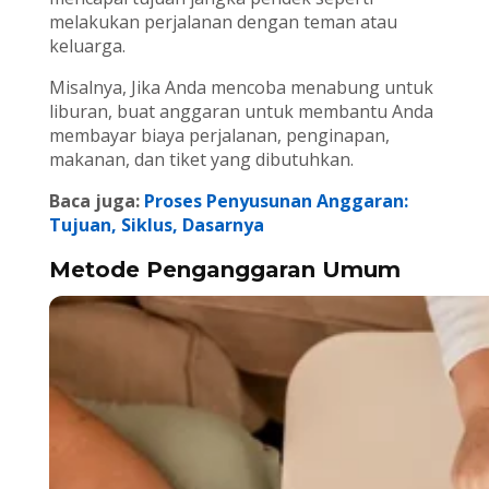
melakukan perjalanan dengan teman atau
keluarga.
Misalnya, Jika Anda mencoba menabung untuk
liburan, buat anggaran untuk membantu Anda
membayar biaya perjalanan, penginapan,
makanan, dan tiket yang dibutuhkan.
Baca juga:
Proses Penyusunan Anggaran:
Tujuan, Siklus, Dasarnya
Metode Penganggaran Umum