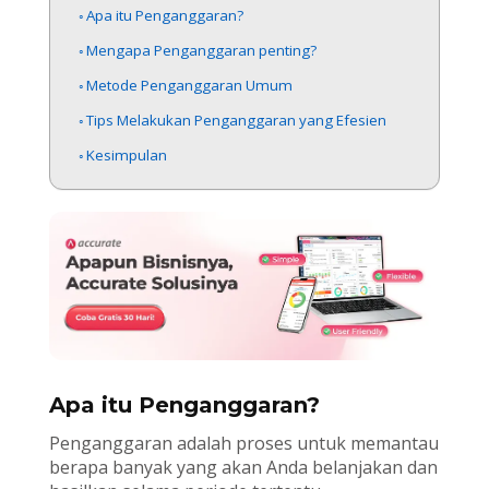
Apa itu Penganggaran?
Mengapa Penganggaran penting?
Metode Penganggaran Umum
Tips Melakukan Penganggaran yang Efesien
Kesimpulan
Apa itu Penganggaran?
Penganggaran adalah proses untuk memantau
berapa banyak yang akan Anda belanjakan dan