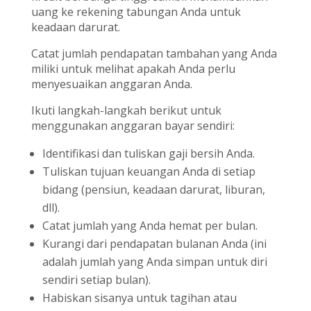
uang ke rekening tabungan Anda untuk
keadaan darurat.
Catat jumlah pendapatan tambahan yang Anda
miliki untuk melihat apakah Anda perlu
menyesuaikan anggaran Anda.
Ikuti langkah-langkah berikut untuk
menggunakan anggaran bayar sendiri:
Identifikasi dan tuliskan gaji bersih Anda.
Tuliskan tujuan keuangan Anda di setiap
bidang (pensiun, keadaan darurat, liburan,
dll).
Catat jumlah yang Anda hemat per bulan.
Kurangi dari pendapatan bulanan Anda (ini
adalah jumlah yang Anda simpan untuk diri
sendiri setiap bulan).
Habiskan sisanya untuk tagihan atau