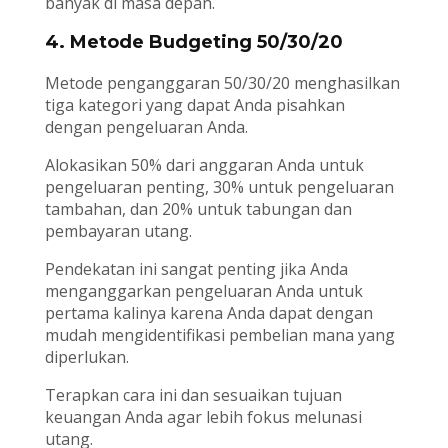
banyak di masa depan.
4. Metode Budgeting 50/30/20
Metode penganggaran 50/30/20 menghasilkan
tiga kategori yang dapat Anda pisahkan
dengan pengeluaran Anda.
Alokasikan 50% dari anggaran Anda untuk
pengeluaran penting, 30% untuk pengeluaran
tambahan, dan 20% untuk tabungan dan
pembayaran utang.
Pendekatan ini sangat penting jika Anda
menganggarkan pengeluaran Anda untuk
pertama kalinya karena Anda dapat dengan
mudah mengidentifikasi pembelian mana yang
diperlukan.
Terapkan cara ini dan sesuaikan tujuan
keuangan Anda agar lebih fokus melunasi
utang.