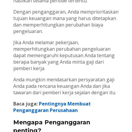
hasilkan selama periode tertentu.
Dengan penganggaran, Anda memprioritaskan
tujuan keuangan mana yang harus ditetapkan
dan memperhitungkan perubahan biaya
pengeluaran.
Jika Anda melamar pekerjaan,
memperhitungkan perubahan pengeluaran
dapat memengaruhi keputusan Anda tentang
berapa banyak yang Anda minta gaji dari
pemberi kerja.
Anda mungkin mendasarkan persyaratan gaji
Anda pada rencana keuangan Anda dan jika
tawaran dari pemberi kerja sejalan dengan itu.
Baca juga:
Pentingnya Membuat
Penganggaran Perusahaan
Mengapa Penganggaran
penting?