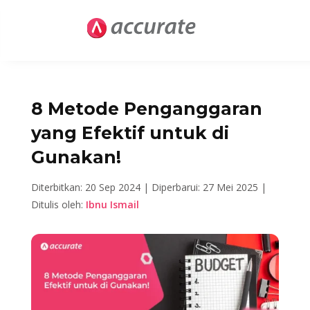
8 Metode Penganggaran
yang Efektif untuk di
Gunakan!
Diterbitkan: 20 Sep 2024 |
Diperbarui: 27 Mei 2025 |
Ditulis oleh:
Ibnu Ismail