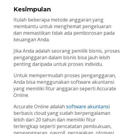
Kesimpulan
Itulah beberapa metode anggaran yang
membantu untuk menghemat pengeluaran
dan memastikan tidak ada pemborosan pada
keuangan Anda.
Jika Anda adalah seorang pemilik bisnis, proses
penganggaran dalam bisnis bisa jauh lebih
penting daripada untuk proses individu.
Untuk mempermudah proses penganggaran,
Anda bisa menggunakan software akuntansi
yang memiliki fitur anggaran seperti Accurate
Online.
Accurate Online adalah
software akuntansi
berbasis cloud yang sudah berpengalaman
lebih dari 20 tahun dan memiliki fitur
terlengkap seperti pencatatan pembukuan,
penganggaran, payroll, perpajakan, otomasi