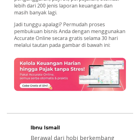
lebih dari 200 jenis laporan keuangan dan
masih banyak lagi.
Jadi tunggu apalagi? Permudah proses
pembukuan bisnis Anda dengan menggunakan
Accurate Online secara gratis selama 30 hari
melalui tautan pada gambar di bawah ini:
Ibnu Ismail
Berawal dari hobi berkembang