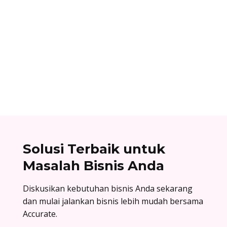
Ibnu Ismail
Nomor referensi bank adalah kode identitas
unik yang dimiliki setiap bank dan digunakan
dalam proses transfer antar bank. Baca list
lengkapnya di sini!
Solusi Terbaik untuk
Masalah Bisnis Anda
Diskusikan kebutuhan bisnis Anda sekarang
dan mulai jalankan bisnis lebih mudah bersama
Accurate.