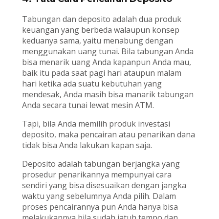
Tabungan dan deposito adalah dua produk
keuangan yang berbeda walaupun konsep
keduanya sama, yaitu menabung dengan
menggunakan uang tunai. Bila tabungan Anda
bisa menarik uang Anda kapanpun Anda mau,
baik itu pada saat pagi hari ataupun malam
hari ketika ada suatu kebutuhan yang
mendesak, Anda masih bisa manarik tabungan
Anda secara tunai lewat mesin ATM.
Tapi, bila Anda memilih produk investasi
deposito, maka pencairan atau penarikan dana
tidak bisa Anda lakukan kapan saja.
Deposito adalah tabungan berjangka yang
prosedur penarikannya mempunyai cara
sendiri yang bisa disesuaikan dengan jangka
waktu yang sebelumnya Anda pilih. Dalam
proses pencairannya pun Anda hanya bisa
melakukannya bila sudah jatuh tempo dan