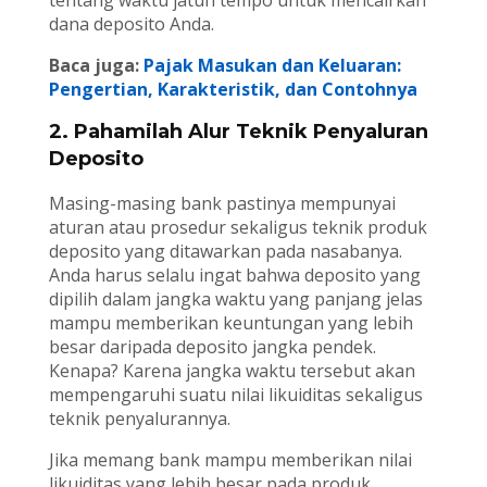
tentang waktu jatuh tempo untuk mencairkan
dana deposito Anda.
Baca juga:
Pajak Masukan dan Keluaran:
Pengertian, Karakteristik, dan Contohnya
2. Pahamilah Alur Teknik Penyaluran
Deposito
Masing-masing bank pastinya mempunyai
aturan atau prosedur sekaligus teknik produk
deposito yang ditawarkan pada nasabanya.
Anda harus selalu ingat bahwa deposito yang
dipilih dalam jangka waktu yang panjang jelas
mampu memberikan keuntungan yang lebih
besar daripada deposito jangka pendek.
Kenapa? Karena jangka waktu tersebut akan
mempengaruhi suatu nilai likuiditas sekaligus
teknik penyalurannya.
Jika memang bank mampu memberikan nilai
likuiditas yang lebih besar pada produk