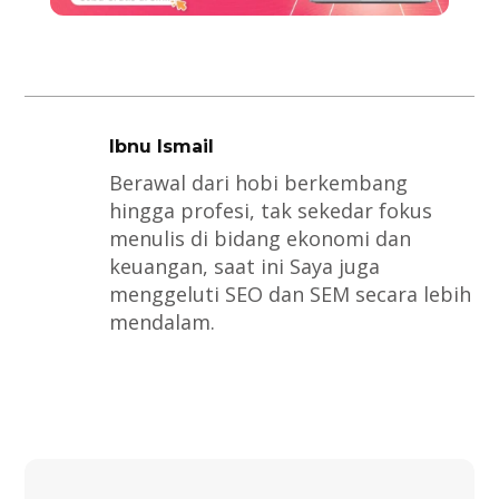
Ibnu Ismail
Berawal dari hobi berkembang
hingga profesi, tak sekedar fokus
menulis di bidang ekonomi dan
keuangan, saat ini Saya juga
menggeluti SEO dan SEM secara lebih
mendalam.