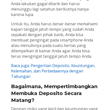
Anda lakukan gagal ditarik dan harus
menunggu lagi setahun berikutnya hanya
karena lupa.
Untuk itu, Anda harus benar-benar memahami
kapan tanggal jatuh tempo yang sudah Anda
sepakati dengan pihak bank, Anda bisa
membuat pengingat pada smartphone Anda
atau menulisnya pada suatu kertas yang
ditempelkan di kamar Anda agar Anda bisa
terus mengingat tanggal jatuh tempo Anda.
Baca juga: Pengertian Deposito, Keuntungan,
Kelemahan, dan Perbedaannya dengan
Tabungan
Bagaimana, Mempertimbangkan
Membuka Deposito Secara
Matang?
Dengan risiko yang kecil dan keuntungan yang