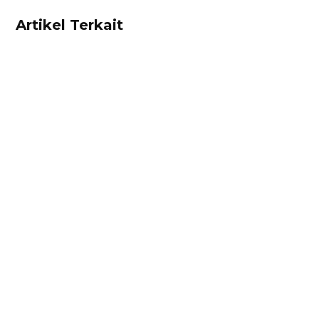
Artikel Terkait
Alifian Adam
Ketahui aturan pajak marketplace terbaru dari
persen yang dikenakan, marketplace yang
ditunjuk, hingga contoh surat pernyataan
omzet di sini!