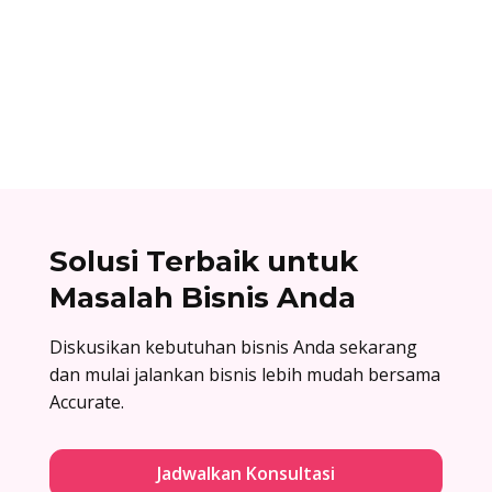
Nomor referensi bank adalah kode identitas
unik yang dimiliki setiap bank dan digunakan
dalam proses transfer antar bank. Baca list
lengkapnya di sini!
Solusi Terbaik untuk
Masalah Bisnis Anda
Diskusikan kebutuhan bisnis Anda sekarang
dan mulai jalankan bisnis lebih mudah bersama
Accurate.
Jadwalkan Konsultasi