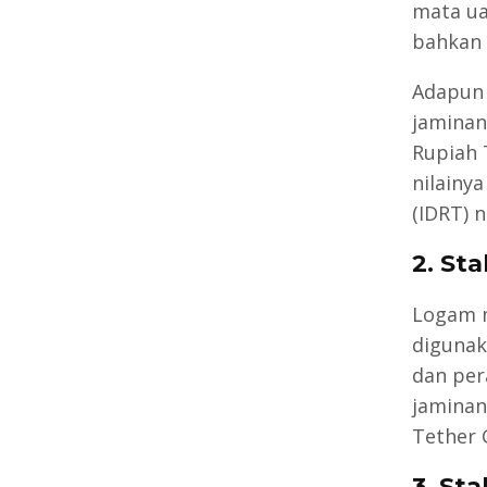
mata ua
bahkan 
Adapun 
jaminan
Rupiah 
nilainy
(IDRT) n
2. St
Logam m
digunak
dan per
jaminan
Tether 
3. St