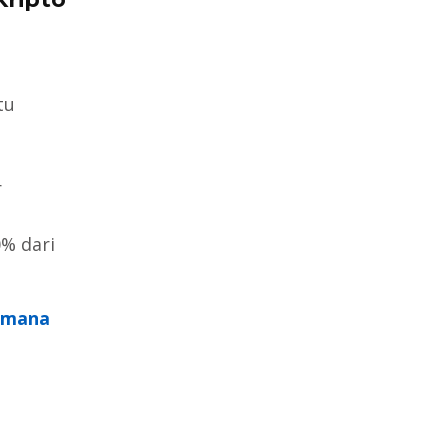
tu
h
r
0% dari
aimana