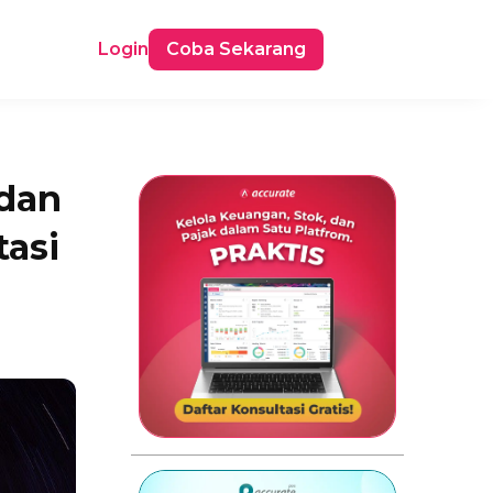
Login
Coba Sekarang
 dan
tasi