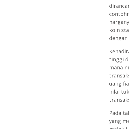
diranca
contohn
hargany
koin st
dengan 
Kehadira
tinggi d
mana ni
transaks
uang fi
nilai t
transak
Pada ta
yang me
melalui