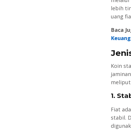
lebih ti
uang fia
Baca Ju
Keuang
Jeni
Koin st
jaminan
meliputi
1. St
Fiat ad
stabil.
digunak