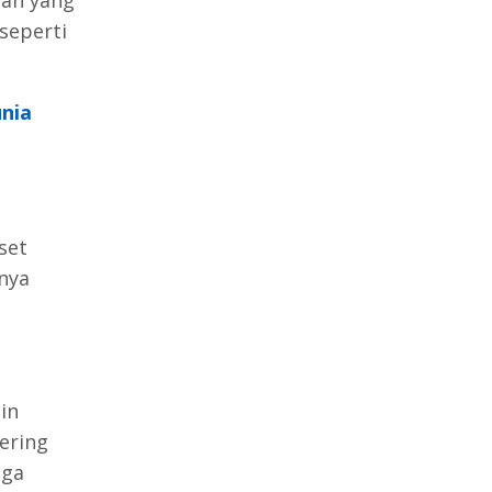
 seperti
unia
set
nya
in
ering
uga