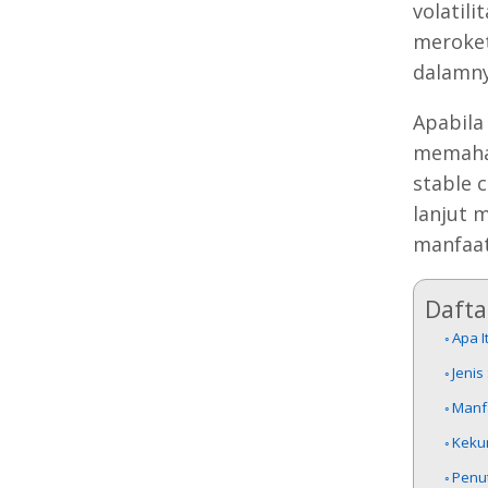
volatili
meroket
dalamny
Apabila
memaham
stable c
lanjut 
manfaat
Daftar
Apa I
Jenis
Manf
Keku
Penu