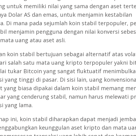
ng untuk memiliki nilai yang sama dengan aset tert
ya Dolar AS dan emas, untuk menjamin kestabilan
a. Di mana pada sejumlah koin stabil terpopuler, 
abil menjamin pengguna dengan nilai konversi sebes
mata uang atau aset asli.
n koin stabil bertujuan sebagai alternatif atas volat
ari salah satu mata uang kripto terpopuler yakni bit
lai tukar Bitcoin yang sangat fluktuatif menimbulka
i yang tinggi di pasar. Di sisi lain, uang konvension
at yang biasa dipakai dalam koin stabil memang mem
ukar yang cenderung stabil, namun harus melewati p
si yang lama.
hap ini, koin stabil diharapkan dapat menjadi jemb
nggabungkan keunggulan aset kripto dan mata uan
 pemrosesan transaksi yang lebih cepat dan keama