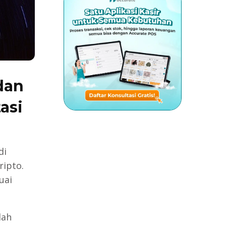
 dan
asi
di
ripto.
uai
lah