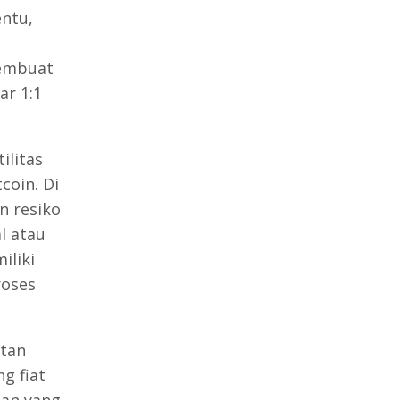
entu,
pembuat
ar 1:1
ilitas
coin. Di
n resiko
al atau
iliki
roses
atan
g fiat
nan yang