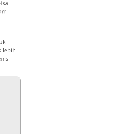
bisa
am-
uk
s lebih
nis,