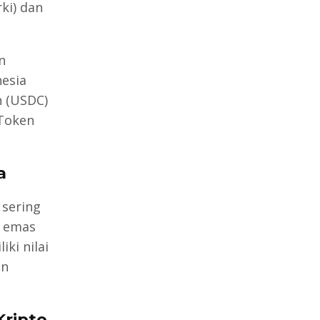
ki) dan
n
nesia
n (USDC)
 Token
a
 sering
i emas
ki nilai
an
Kripto