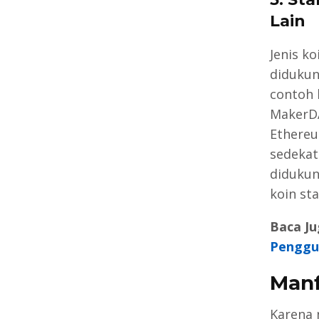
Lain
Jenis k
didukun
contoh k
MakerDA
Ethereu
sedekat
didukun
koin sta
Baca Ju
Penggu
Manf
Karena n