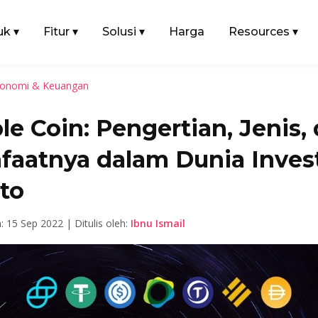
uk
▾
Fitur
▾
Solusi
▾
Harga
Resources
▾
onomi & Keuangan
le Coin: Pengertian, Jenis,
faatnya dalam Dunia Inves
to
n: 15 Sep 2022 | Ditulis oleh:
Ibnu Ismail