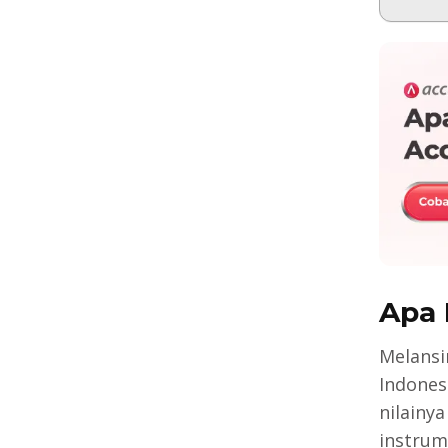
Apa 
Melansi
Indones
nilainy
instrume