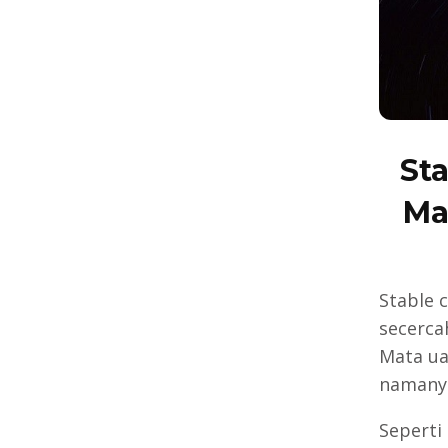
Sta
Ma
Stable 
secercah
Mata ua
namanya
Seperti