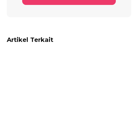
Artikel Terkait
Alifian Adam
Ketahui aturan pajak marketplace terbaru dari