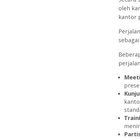
oleh ka
kantor 
Perjala
sebagai 
Beberap
perjalan
Meeti
prese
Kunju
kanto
stand
Train
meni
Parti