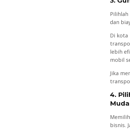
3. Gu
Pilihla
dan bia
Di kota
transpo
lebih e
mobil s
Jika me
transpo
4. Pil
Muda
Memilih
bisnis.