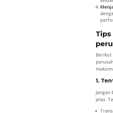
keluar
Menj
denga
perfo
Tips
peru
Berikut
perusah
maksima
1. Te
Jangan 
jelas. 
Trans