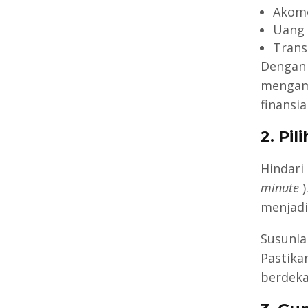
Akomo
Uang 
Transp
Dengan 
mengamb
finansi
2. Pi
Hindari
minute
menjadi
Susunla
Pastika
berdeka