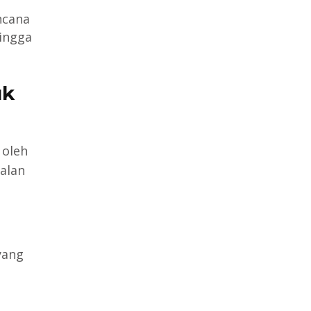
ncana
hingga
uk
 oleh
alan
yang