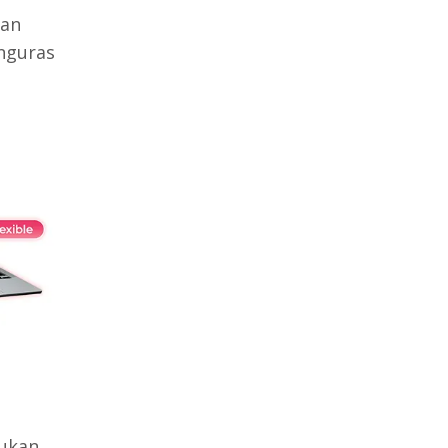
nan
enguras
kukan