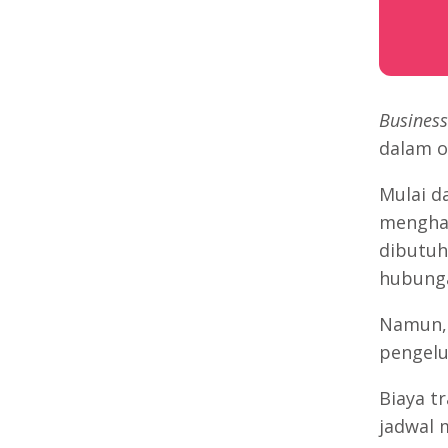
Business
dalam o
Mulai d
menghad
dibutuh
hubunga
Namun, 
pengel
Biaya t
jadwal 