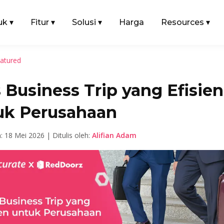
uk
▾
Fitur
▾
Solusi
▾
Harga
Resources
▾
atured
 Business Trip yang Efisien
uk Perusahaan
n: 18 Mei 2026 | Ditulis oleh:
Alifian Adam