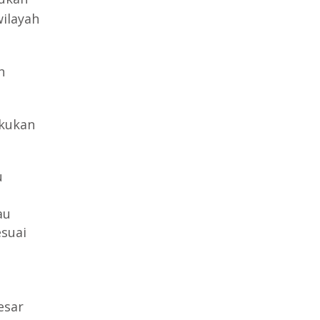
wilayah
n
akukan
u
au
suai
esar