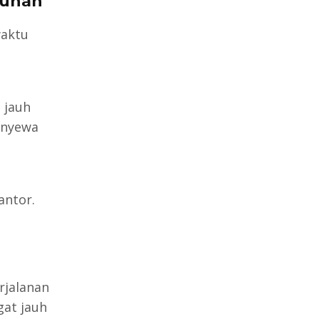
tuhan
waktu
 jauh
enyewa
antor.
rjalanan
gat jauh