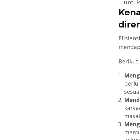
untuk
Kena
dire
Efisien
mendapa
Berikut
Meng
perlu
sesuai
Mendu
karya
masala
Mengu
memud