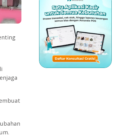
enting
i
enjaga
membuat
erubahan
mum.