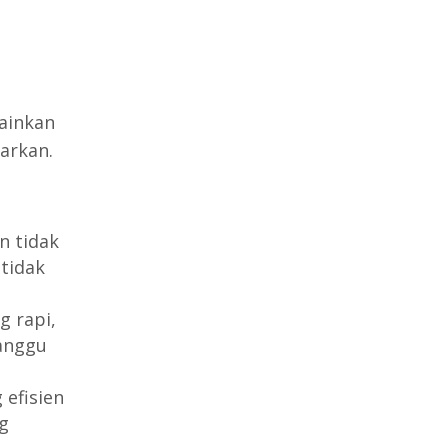
lainkan
arkan.
n tidak
tidak
g rapi,
ganggu
 efisien
g