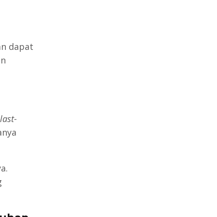
an dapat
an
last-
anya
a.
g