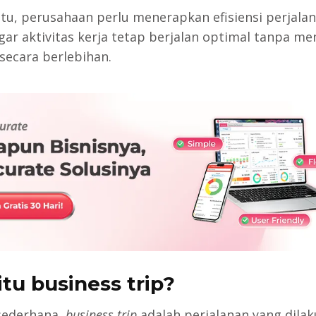
itu, perusahaan perlu menerapkan efisiensi perjala
agar aktivitas kerja tetap berjalan optimal tanpa m
secara berlebihan.
itu business trip?
sederhana,
business trip
adalah perjalanan yang dila