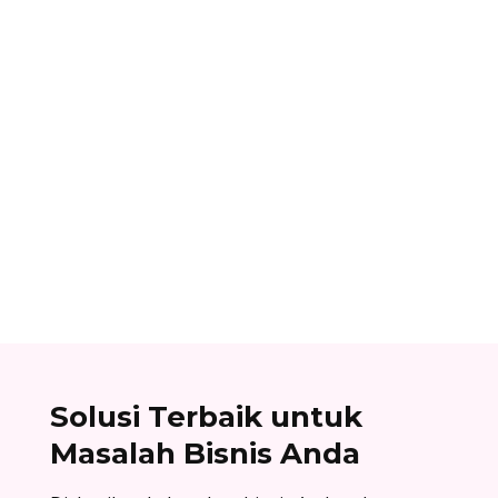
Alifian Adam
Assemble to order adalah strategi produksi
dengan menyiapkan komponen terlebih dahulu,
lalu baru dirakit setelah adanya pesanan.
Solusi Terbaik untuk
Masalah Bisnis Anda