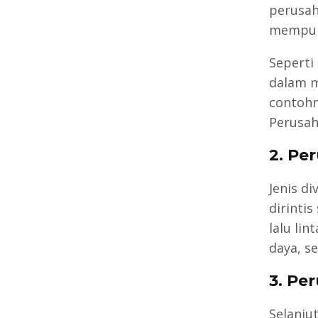
perusah
mempuny
Seperti
dalam m
contohn
Perusah
2. Pe
Jenis d
dirinti
lalu li
daya, s
3. Pe
Selanjut