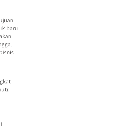
tujuan
uk baru
 akan
ngga,
bisnis
ngkat
uti:
i