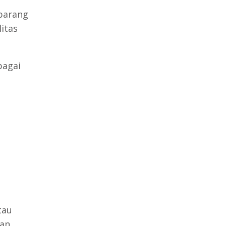
 barang
itas
bagai
tau
tan