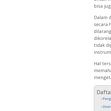
bisa ju
Dalam du
secara 
dilaran
dikorel
tidak d
instrume
Hal ter
memaham
mengeta
Daftar
Penge
Diver