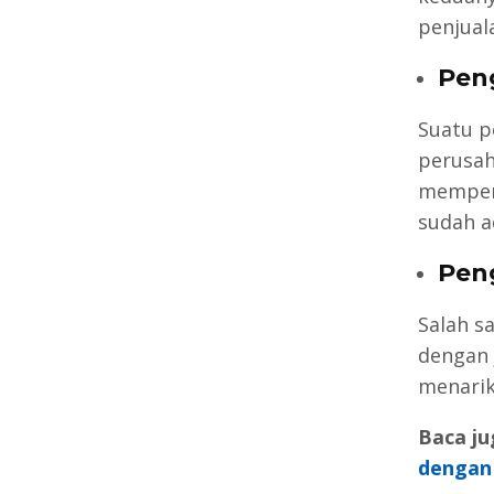
penjuala
Peng
Suatu p
perusah
memperb
sudah a
Peng
Salah s
dengan 
menarik
Baca ju
dengan