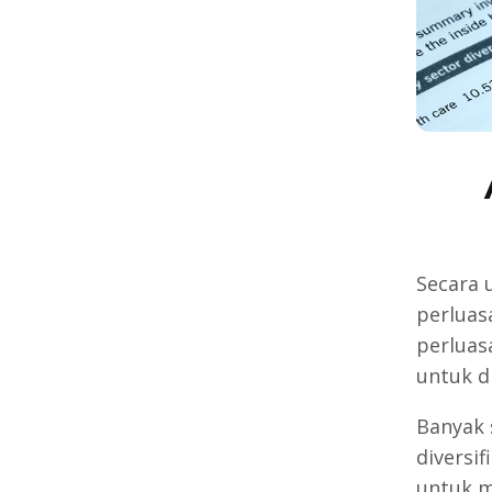
Secara 
perluas
perluas
untuk d
Banyak 
diversi
untuk me