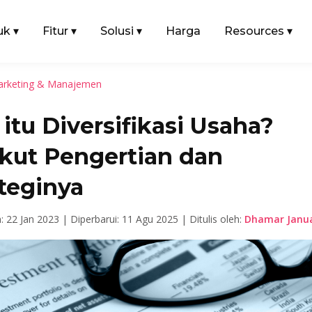
uk
▾
Fitur
▾
Solusi
▾
Harga
Resources
▾
rketing & Manajemen
itu Diversifikasi Usaha?
ikut Pengertian dan
teginya
n: 22 Jan 2023 |
Diperbarui: 11 Agu 2025 |
Ditulis oleh:
Dhamar Janua