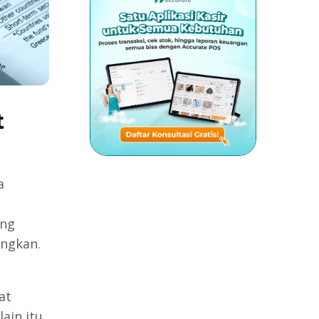
t
a
ing
ungkan.
at
ain itu,