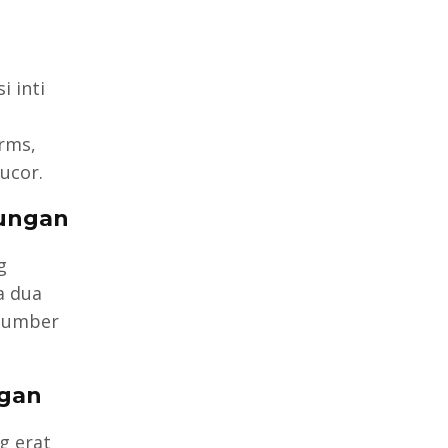
 inti
rms,
ucor.
bungan
g
a dua
 sumber
ngan
g erat