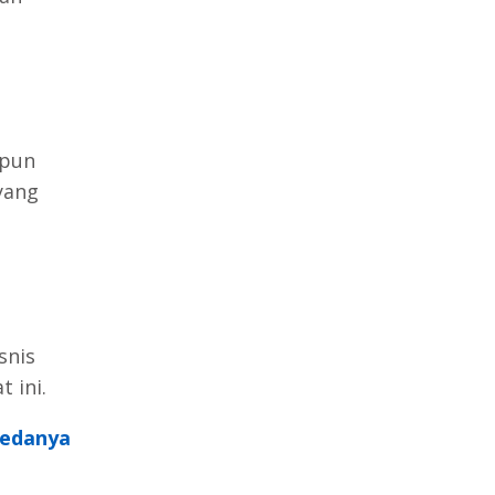
upun
yang
a
snis
 ini.
Bedanya