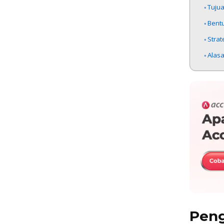
Tujua
Bentu
Strat
Alas
Peng