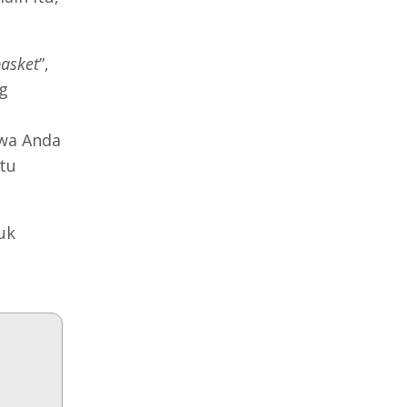
basket
”,
g
hwa Anda
tu
uk