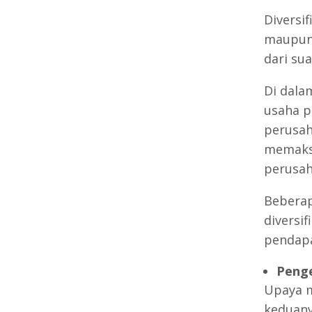
Diversi
maupun 
dari su
Di dal
usaha p
perusah
memaksi
perusah
Beberap
diversi
pendapat
Penge
Upaya m
keduany