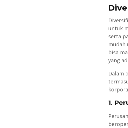
Dive
Diversif
untuk m
serta p
mudah 
bisa ma
yang ad
Dalam d
termasu
korporat
1. Pe
Perusah
beroper