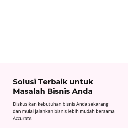
Alifian Adam
Assemble to order adalah strategi produksi
dengan menyiapkan komponen terlebih dahulu,
lalu baru dirakit setelah adanya pesanan.
Solusi Terbaik untuk
Masalah Bisnis Anda
Diskusikan kebutuhan bisnis Anda sekarang
dan mulai jalankan bisnis lebih mudah bersama
Accurate.