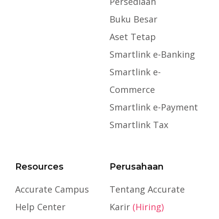
Persediaan
Buku Besar
Aset Tetap
Smartlink e-Banking
Smartlink e-
Commerce
Smartlink e-Payment
Smartlink Tax
Resources
Perusahaan
Accurate Campus
Tentang Accurate
Help Center
Karir
(Hiring)