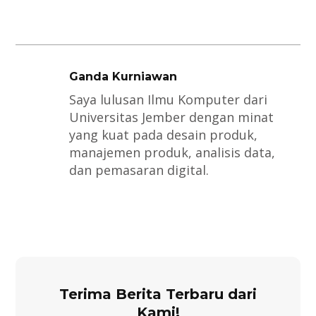
Ganda Kurniawan
Saya lulusan Ilmu Komputer dari
Universitas Jember dengan minat
yang kuat pada desain produk,
manajemen produk, analisis data,
dan pemasaran digital.
Terima Berita Terbaru dari
Kami!