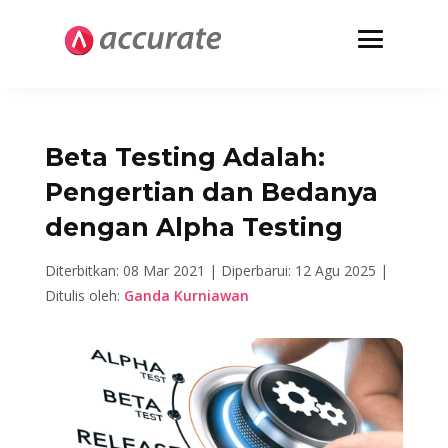
Beta Testing Adalah:
Pengertian dan Bedanya
dengan Alpha Testing
Diterbitkan: 08 Mar 2021 |
Diperbarui: 12 Agu 2025 |
Ditulis oleh:
Ganda Kurniawan