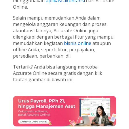
menggunakan
aplikasi akuntansi
dari Accurate
Online.
Selain mampu memudahkan Anda dalam
mengelola anggaran keuangan dan proses
akuntansi lainnya, Accurate Online juga
dilengkapi dengan berbagai fitur yang mampu
memudahkan kegiatan
bisnis online
ataupun
offline Anda, seperti fitur, perpajakan,
persediaan, perbankan, dll.
Tertarik? Anda bisa langsung mencoba
Accurate Online secara gratis dengan klik
tautan gambar di bawah ini