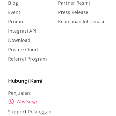
Blog
Partner Resmi
Event
Press Release
Promo
Keamanan Informasi
Integrasi API
Download
Private Cloud
Referral Program
Hubungi Kami
Penjualan:
Whatsapp
Support Pelanggan: