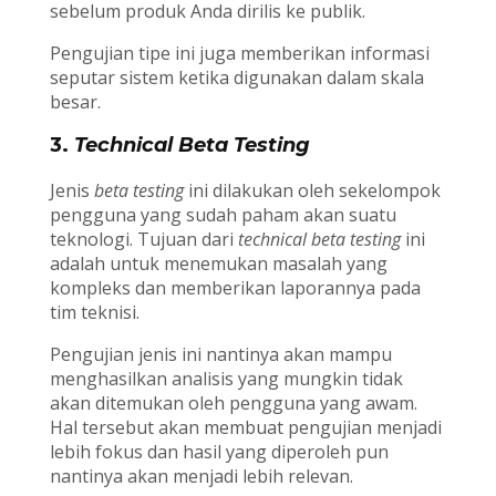
sebelum produk Anda dirilis ke publik.
Pengujian tipe ini juga memberikan informasi
seputar sistem ketika digunakan dalam skala
besar.
3.
Technical Beta Testing
Jenis
beta testing
ini dilakukan oleh sekelompok
pengguna yang sudah paham akan suatu
teknologi. Tujuan dari
technical beta testing
ini
adalah untuk menemukan masalah yang
kompleks dan memberikan laporannya pada
tim teknisi.
Pengujian jenis ini nantinya akan mampu
menghasilkan analisis yang mungkin tidak
akan ditemukan oleh pengguna yang awam.
Hal tersebut akan membuat pengujian menjadi
lebih fokus dan hasil yang diperoleh pun
nantinya akan menjadi lebih relevan.