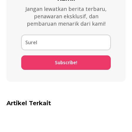
Jangan lewatkan berita terbaru,
penawaran eksklusif, dan
pembaruan menarik dari kami!
Subscribe!
Artikel Terkait