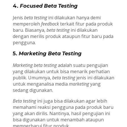
4.
Focused Beta Testing
Jenis
beta testing
ini dilakukan hanya demi
memperoleh
feedback
terkait fitur pada produk
baru. Biasanya,
beta testing
ini dilakukan
dengan merilis produk ataupun fitur baru pada
pengguna.
5.
Marketing Beta Testing
Marketing beta testing
adalah suatu pengujian
yang dilakukan untuk bisa menarik perhatian
publik. Umumnya,
beta testing
jenis ini dilakukan
untuk menganalisa media
marketing
yang
sedang digunakan.
Beta testing
ini juga bisa dilakukan agar lebih
memahami reaksi pengguna pada produk baru
yang akan dirilis. Nantinya, hasil pengujian ini
bisa digunakan untuk menambah ataupun
memperbarui fitur produk.