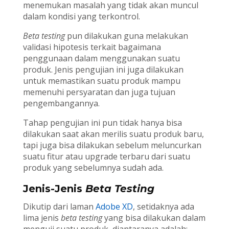
menemukan masalah yang tidak akan muncul
dalam kondisi yang terkontrol.
Beta testing
pun dilakukan guna melakukan
validasi hipotesis terkait bagaimana
penggunaan dalam menggunakan suatu
produk. Jenis pengujian ini juga dilakukan
untuk memastikan suatu produk mampu
memenuhi persyaratan dan juga tujuan
pengembangannya.
Tahap pengujian ini pun tidak hanya bisa
dilakukan saat akan merilis suatu produk baru,
tapi juga bisa dilakukan sebelum meluncurkan
suatu fitur atau upgrade terbaru dari suatu
produk yang sebelumnya sudah ada.
Jenis-Jenis
Beta Testing
Dikutip dari laman
Adobe XD
, setidaknya ada
lima jenis
beta testing
yang bisa dilakukan dalam