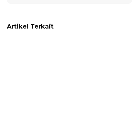
Artikel Terkait
Alifian Adam
Trade Portal adalah portal online terintegrasi di
Accurate Online yang memungkinkan