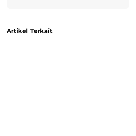
Artikel Terkait
Alifian Adam
Trade Portal adalah portal online terintegrasi di
Accurate Online yang memungkinkan