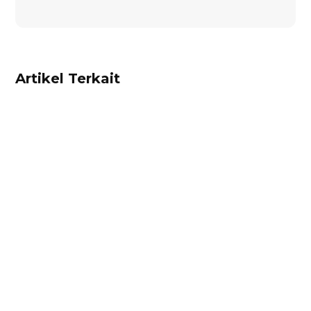
Artikel Terkait
Alifian Adam
Trade Portal adalah portal online terintegrasi di