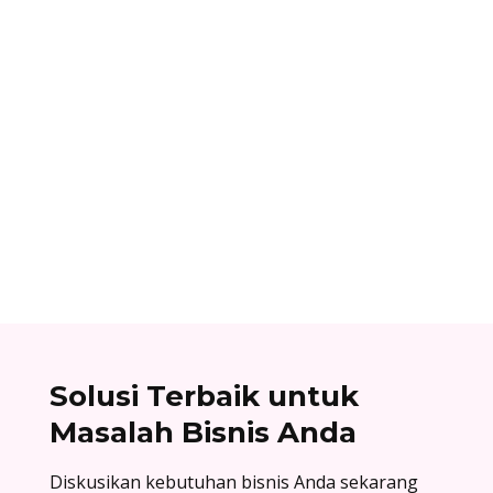
Alifian Adam
Assemble to order adalah strategi produksi
dengan menyiapkan komponen terlebih dahulu,
lalu baru dirakit setelah adanya pesanan.
Solusi Terbaik untuk
Masalah Bisnis Anda
Diskusikan kebutuhan bisnis Anda sekarang