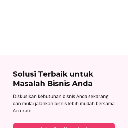
Alifian Adam
Assemble to order adalah strategi produksi
dengan menyiapkan komponen terlebih dahulu,
lalu baru dirakit setelah adanya pesanan.
Solusi Terbaik untuk
Masalah Bisnis Anda
Diskusikan kebutuhan bisnis Anda sekarang
dan mulai jalankan bisnis lebih mudah bersama
Accurate.