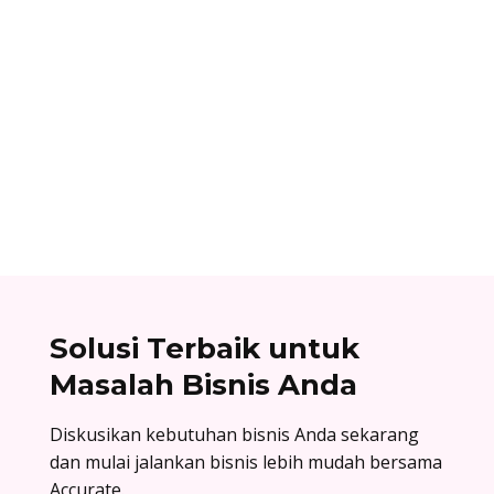
noval aldiana
Panduan cara mengelola role permission di
Facebook Business Manager: atur hak akses,
kembangkan kolaborasi, dan jaga keamanan
aset digital bisnis Anda!
Solusi Terbaik untuk
Masalah Bisnis Anda
Diskusikan kebutuhan bisnis Anda sekarang
dan mulai jalankan bisnis lebih mudah bersama
Accurate.