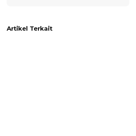
Artikel Terkait
Alifian Adam
Trade Portal adalah portal online terintegrasi di
Accurate Online yang memungkinkan