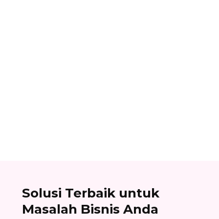
Alifian Adam
Assemble to order adalah strategi produksi
dengan menyiapkan komponen terlebih dahulu,
lalu baru dirakit setelah adanya pesanan.
Solusi Terbaik untuk
Masalah Bisnis Anda