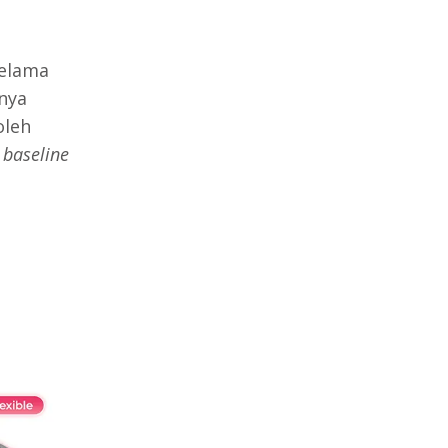
elama
nya
oleh
i
baseline