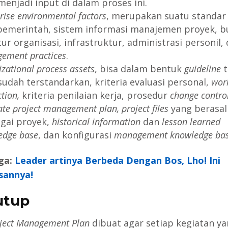
menjadi input di dalam proses ini.
rise environmental factors
, merupakan suatu standar 
pemerintah, sistem informasi manajemen proyek, b
ur organisasi, infrastruktur, administrasi personil,
ement practices
.
zational process assets
, bisa dalam bentuk
guideline
t
sudah terstandarkan, kriteria evaluasi personal,
wor
ction,
kriteria penilaian kerja, prosedur
change control
te project management plan, project files
yang berasal
gai proyek,
historical information
dan
lesson learned
edge base
, dan konfigurasi
management knowledge ba
ga:
Leader artinya Berbeda Dengan Bos, Lho! Ini
sannya!
utup
ject Management Plan
dibuat agar setiap kegiatan y