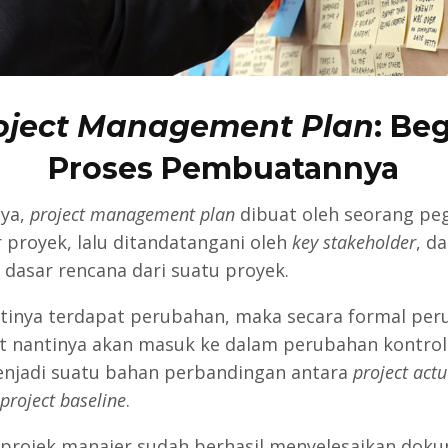
oject Management Plan
: Be
Proses Pembuatannya
ya,
project management plan
dibuat oleh seorang pe
 proyek, lalu ditandatangani oleh
key stakeholder
, d
 dasar rencana dari suatu proyek.
ntinya terdapat perubahan, maka secara formal pe
t nantinya akan masuk ke dalam perubahan kontrol
njadi suatu bahan perbandingan antara
project actu
project baseline
.
 projek manajer sudah berhasil menyelesaikan doku