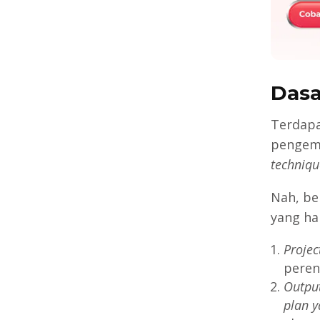
Dasa
Terdapa
pengem
techniqu
Nah, b
yang ha
Projec
peren
Output
plan y