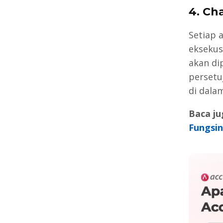
4. Ch
Setiap 
eksekus
akan di
persetu
di dala
Baca ju
Fungsi