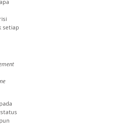
apa
isi
 setiap
ement
ine
epada
rstatus
upun