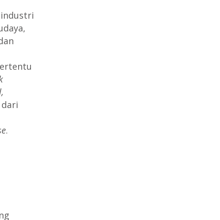
industri
udaya,
 dan
ertentu
k
,
 dari
se
.
ang