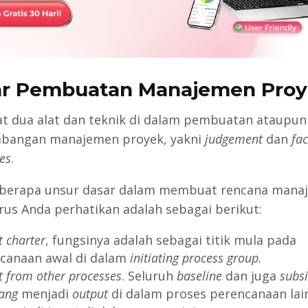
r Pembuatan Manajemen Pro
t dua alat dan teknik di dalam pembuatan ataupun
bangan manajemen proyek, yakni
judgement
dan
fac
es
.
eberapa unsur dasar dalam membuat rencana mana
rus Anda perhatikan adalah sebagai berikut:
t charter
, fungsinya adalah sebagai titik mula pada
canaan awal di dalam
initiating process group.
 from other processes
. Seluruh
baseline
dan juga
subsi
ang
menjadi
output
di dalam proses perencanaan lai