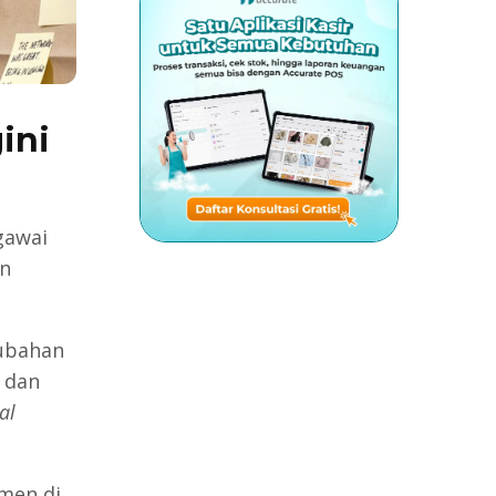
gini
gawai
an
rubahan
 dan
al
men di