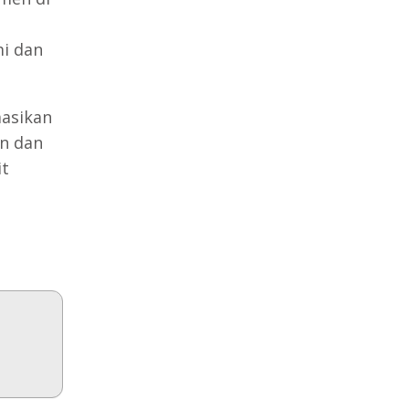
i dan
asikan
an dan
it