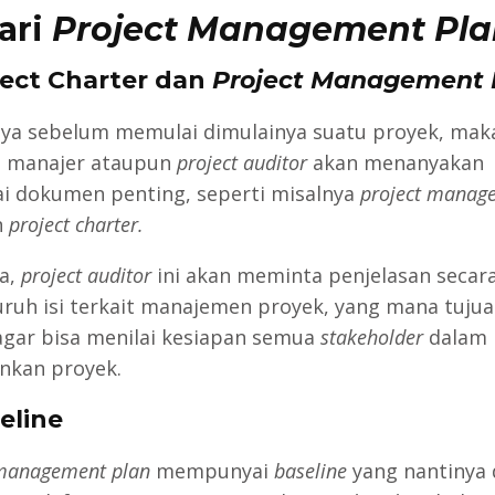
Dari
Project Management Pla
oject Charter dan
Project Management 
 sebelum memulai dimulainya suatu proyek, mak
g manajer ataupun
project auditor
akan menanyakan
i dokumen penting, seperti misalnya
project manag
n
project charter.
a,
project auditor
ini akan meminta penjelasan secar
ruh isi terkait manajemen proyek, yang mana tuju
agar bisa menilai kesiapan semua
stakeholder
dalam
nkan proyek.
eline
 management plan
mempunyai
baseline
yang nantinya 