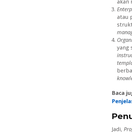
akan 
Enterp
atau 
strukt
manag
Organi
yang 
instru
templa
berba
knowl
Baca ju
Penjela
Pen
Jadi,
Pro