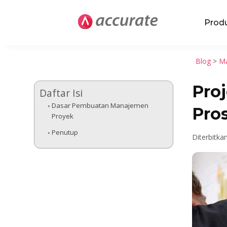
Prod
Blog
>
Ma
Pro
Daftar Isi
Dasar Pembuatan Manajemen
Pro
Proyek
Penutup
Diterbitka