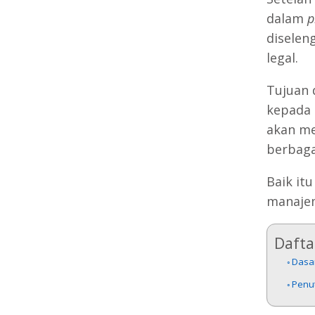
dalam
p
diselen
legal.
Tujuan 
kepada
akan me
berbaga
Baik it
manajem
Daftar
Dasa
Penu