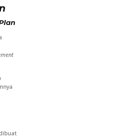
n
Plan
a
ement
a
annya
dibuat