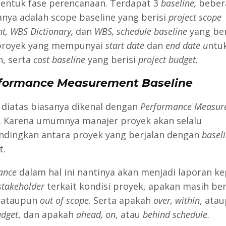
entuk fase perencanaan. Terdapat 3
baseline,
beber
anya adalah scope baseline yang berisi
project scope
t, WBS Dictionary,
dan
WBS, schedule baseline
yang ber
proyek yang mempunyai
start date
dan
end date u
ntuk
n, serta
cost baseline
yang berisi
project budget.
formance Measurement Baseline
diatas biasanya dikenal dengan
Performance Measur
. Karena umumnya manajer proyek akan selalu
ingkan antara proyek yang berjalan dengan
basel
t.
ance
dalam hal ini nantinya akan menjadi laporan k
stakeholder
terkait kondisi proyek, apakan masih be
e
ataupun
out of scope
. Serta apakah
over, within
, ata
udget
, dan apakah
ahead, on
, atau
behind schedule.