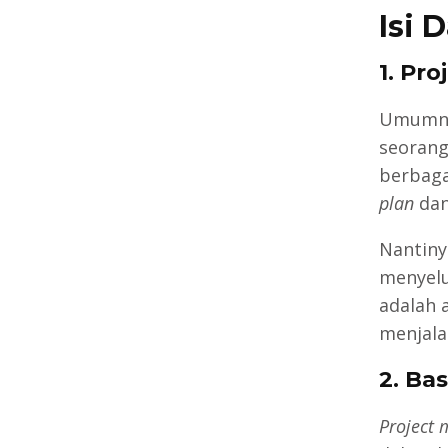
Isi 
1. Pr
Umumnya
seoran
berbaga
plan
da
Nantiny
menyelu
adalah 
menjala
2. Bas
Project