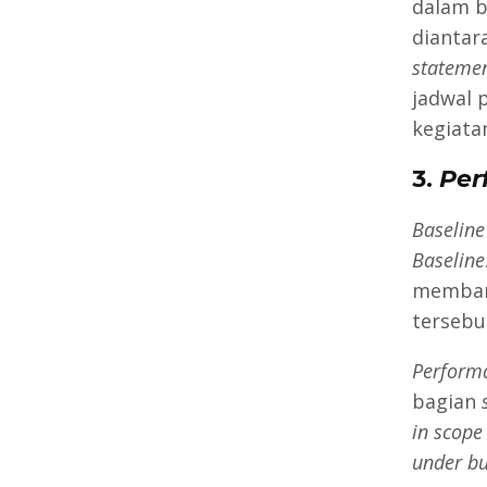
dalam b
diantar
statemen
jadwal 
kegiata
3.
Per
Baseline
Baseline
memband
tersebu
Perform
bagian
in scop
under b