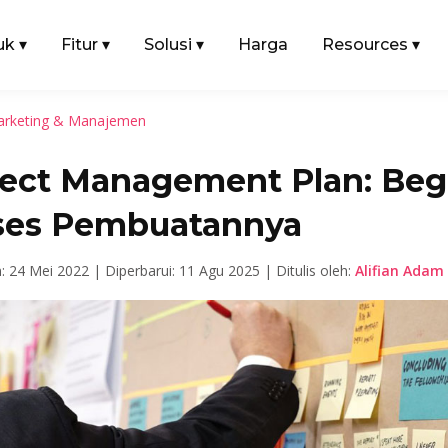
uk
▾
Fitur
▾
Solusi
▾
Harga
Resources
▾
rketing & Manajemen
ject Management Plan: Beg
ses Pembuatannya
n: 24 Mei 2022 |
Diperbarui: 11 Agu 2025 |
Ditulis oleh:
Alifian Adam